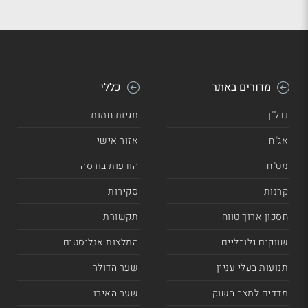
מדורים באתר
כללי
נדל"ן
תגיות חמות
אג"ח
אזור אישי
מט"ח
הודעות בורסה
קרנות
סקירות
חסכון ארוך טווח
תקשורת
שווקים גלובליים
המלצות אנליסטים
תנועות בעלי עניין
שער הדולר
מדדים למצב השוק
שער האירו