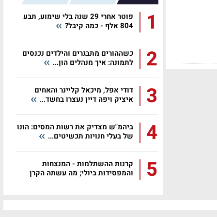
1
פוטר אחרי 29 שנה בלי שימוע, תבע
804 אלף - כמה קיבל?
2
כשההורים מתבגרים והילדים נכנסים
לתמונה: איך מנהלים הון...
3
דודי אפל, מיכאל קליינר והאחים
איציק ויפה דיין נעצרו בחשד...
4
ביהמ"ש מצדיק את רשות המסים: הונו
של בעלי חנויות תכשיטים...
5
קרנות ההשתלמות - המנצחות
והמפסידות ביולי; מה עשתה הקרן
שלכם?