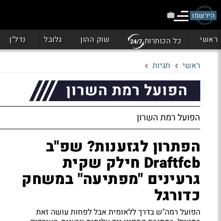
הירשמו
ראשי
שוק ההון
גלובל
נדל"ן
כל הכותרות
ראשי
תגיות
הפועל רמת השרון
הפועל רמת השרון
הפתרון לגזענות? שפ"ב
Draftfcb חילק שקית
גרעינים "מפתיעה" במשחק
כדורגל
הפועל רמה"ש בדרך ללאומית אבל לפחות עושה זאת