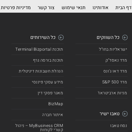
דף הבית
אודותינו
תנאי שימוש
צור קשר
מדיניות פרטיות
כל השווקים
כל השירותים
ישראליות בחו"ל
תוכנת Terminal Bizportal
מדד נאסד"ק
תוכנת בורסה גרף
מדד דאו ג'ונס
הנהלת חשבונות דיגיטלית
מדד 500 S&P
מידע עסקי פיננסי
מניות ארביטראז'
מאגר פסקי דין
BizMap
טאבו ישיר
איתור חברה
נסח טאבו
MyBusiness CRM – ניהול
קשרי לקוחות