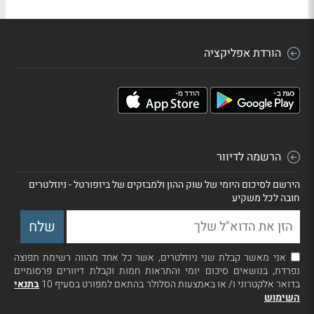
הורדת אפליקציה
הרשמה לדיוור
הירשם לסיכום היומי של שוק ההון ולמבזקים של ביזפורטל - ניוזלטרים
חובה לכל משקיע
אני מאשר קבלת שני ניוזלטרים, אשר כל אחד מהווה רשימת תפוצה
נפרדת, בנושאים סיכום יומי והתראות חמות וקבלת דיוורים פרסומיים
בדואר אלקטרוני ו/ או באמצעות הסלולר בהתאם למפורט בסעיף 10
בתנאי
השימוש