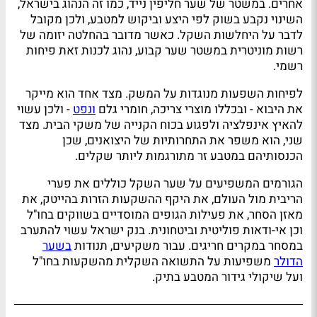
אחרים. במשטר של שער חליפין נייד, כמו זה הנהוג בישראל,
השינוי נקבע בשוק לפי היצע וביקוש למטבע, ולכן מקובל
לדבר על היחלשות השקל. כאשר מדובר בהחלטה יזומה של
רשות מוניטרית במשטר שער קבוע, נהוג לכנות זאת פיחות
רשמי.
לפיחות השפעות מנוגדות על המשק. מצד אחד הוא מייקר
את היבוא - ובכללו מוצרי צריכה, חומרי גלם
ונפט
- ולכן עשוי
להאיץ אינפלציה ולפגוע בכוח הקנייה של משקי הבית. מצד
שני, הוא משפר את התחרותיות של היצואנים, שכן
הכנסותיהם במטבע זר מתורגמות ליותר שקלים.
הגורמים המשפיעים על שער השקל כוללים את פערי
הריבית מול העולם, את היקף ההשקעות הזרות בהייטק, את
מאזן הסחר, את פעילות הגופים המוסדיים בשווקים בחו"ל
וכן אי-ודאות פוליטית וביטחונית. בנק ישראל עשוי להתערב
במסחר במקרים חריגים. עבור משקיעים, תנודות
בשער
הדולר
משפיעות על התשואה השקלית מהשקעות בחו"ל
ועל שיקולי גידור המטבע בתיק.