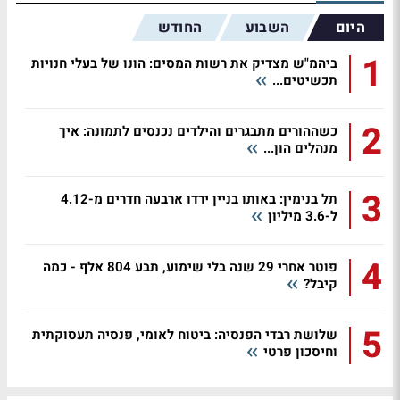
היום
השבוע
החודש
1
ביהמ"ש מצדיק את רשות המסים: הונו של בעלי חנויות
תכשיטים...
2
כשההורים מתבגרים והילדים נכנסים לתמונה: איך
מנהלים הון...
3
תל בנימין: באותו בניין ירדו ארבעה חדרים מ-4.12
ל-3.6 מיליון
4
פוטר אחרי 29 שנה בלי שימוע, תבע 804 אלף - כמה
קיבל?
5
שלושת רבדי הפנסיה: ביטוח לאומי, פנסיה תעסוקתית
וחיסכון פרטי