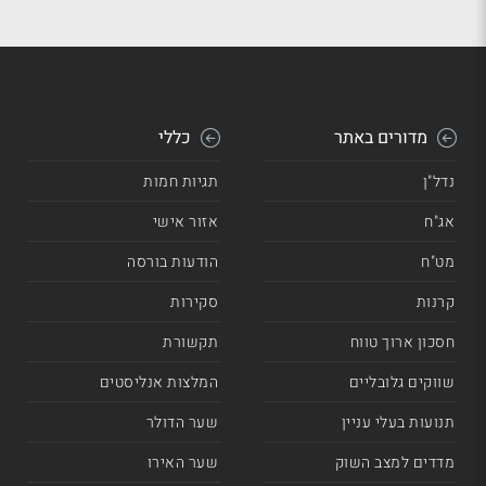
מדורים באתר
כללי
נדל"ן
תגיות חמות
אג"ח
אזור אישי
מט"ח
הודעות בורסה
קרנות
סקירות
חסכון ארוך טווח
תקשורת
שווקים גלובליים
המלצות אנליסטים
תנועות בעלי עניין
שער הדולר
מדדים למצב השוק
שער האירו