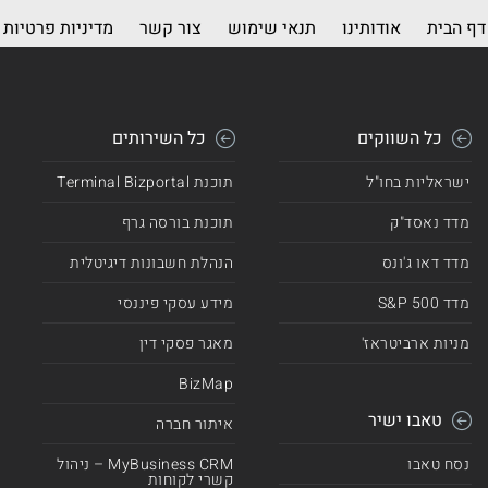
דף הבית
אודותינו
תנאי שימוש
צור קשר
מדיניות פרטיות
כל השווקים
כל השירותים
ישראליות בחו"ל
תוכנת Terminal Bizportal
מדד נאסד"ק
תוכנת בורסה גרף
מדד דאו ג'ונס
הנהלת חשבונות דיגיטלית
מדד 500 S&P
מידע עסקי פיננסי
מניות ארביטראז'
מאגר פסקי דין
BizMap
טאבו ישיר
איתור חברה
נסח טאבו
MyBusiness CRM – ניהול
קשרי לקוחות