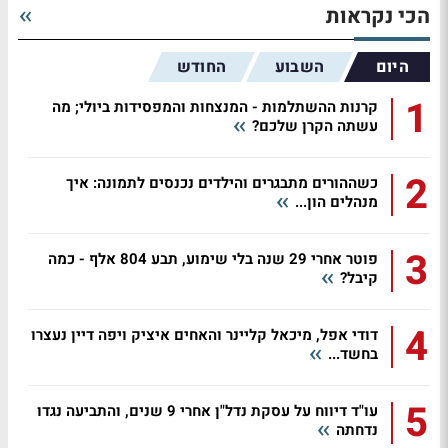
הכי נקראות
היום
השבוע
החודש
1
קרנות ההשתלמות - המנצחות והמפסידות ביולי; מה
עשתה הקרן שלכם?
2
כשההורים מתבגרים והילדים נכנסים לתמונה: איך
מנהלים הון...
3
פוטר אחרי 29 שנה בלי שימוע, תבע 804 אלף - כמה
קיבל?
4
דודי אפל, מיכאל קליינר והאחים איציק ויפה דיין נעצרו
בחשד...
5
עו"ד דיווח על עסקת נדל"ן אחרי 9 שנים, והתביעה נגדו
נדחתה