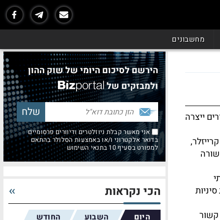
מחשבונים
הירשם לסיכום היומי של שוק ההון
ולמבזקים של
ים ייצרה
אני מאשר קבלת ניוזלטרים ודיוורים פרסומיים
רייזלר,
בדואר אלקטרוני ו/או באמצעות הסלולר בהתאם
למפורט בסעיף 10 בתנאי השימוש
ק שורה
י
הכי נקראות
סיניות
 קשור
היום
השבוע
החודש