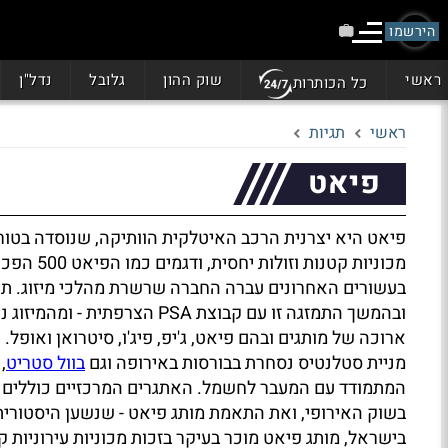
הירשמו
ראשי
שוק ההון
גלובל
נדל"ן
כל הכותרות
ראשי
תגיות
פיאט
פיאט היא יצרנית הרכב האיטלקית הוותיקה, שנוסדה בטור
מכוניות קטנות וזולות יחסית, ודגמים כמו הפיאט 500 הפכו לאייקונים עיצוביים המזוהים עם הניידות העירונית באירופה.
בעשורים האחרונים עברה החברה שרשרת מהלכי מיזוג. תח
ובהמשך התמזגה זו עם קבוצת SA
ארוכה של מותגים ובהם פיאט, ג'יפ, פיג'ו, סיטרואן ואופל.
מניית סטלנטיס נסחרת בבורסות באירופה וגם
בוול סטריט
,
המתמודד עם המעבר לחשמל. האתגרים המרכזיים כוללים א
בשוק האירופי, ואת התאמת מותג פיאט - שנשען היסטורית 
בישראל, מותג פיאט מוכר בעיקר בזכות מכוניות עירוניות ק