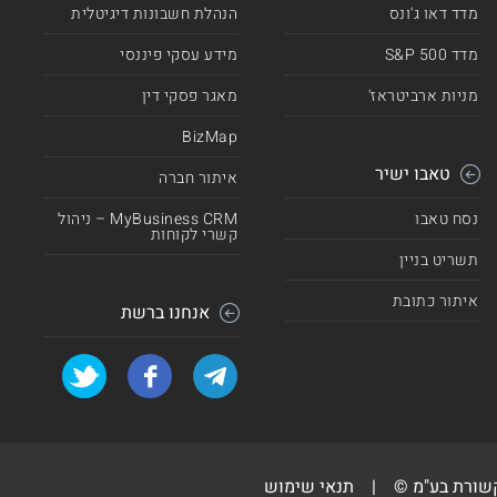
מדד דאו ג'ונס
הנהלת חשבונות דיגיטלית
מדד 500 S&P
מידע עסקי פיננסי
מניות ארביטראז'
מאגר פסקי דין
BizMap
טאבו ישיר
איתור חברה
נסח טאבו
MyBusiness CRM – ניהול
קשרי לקוחות
תשריט בניין
איתור כתובת
אנחנו ברשת
קשורת בע"מ ©
|
תנאי שימוש