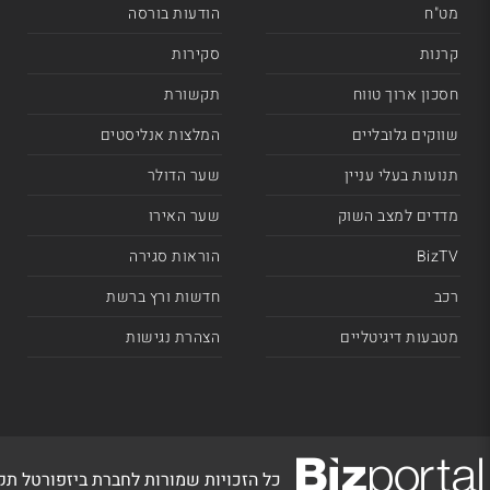
מט"ח
הודעות בורסה
קרנות
סקירות
חסכון ארוך טווח
תקשורת
שווקים גלובליים
המלצות אנליסטים
תנועות בעלי עניין
שער הדולר
מדדים למצב השוק
שער האירו
BizTV
הוראות סגירה
רכב
חדשות ורץ ברשת
מטבעות דיגיטליים
הצהרת נגישות
כל הזכויות שמורות לחברת ביזפורטל ת