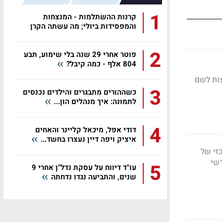
1
קרנות ההשתלמות - המנצחות
והמפסידות ביולי; מה עשתה הקרן
שלכם?
2
פוטר אחרי 29 שנה בלי שימוע, תבע
804 אלף - כמה קיבל?
הנחוצות לשם
3
כשההורים מתבגרים והילדים נכנסים
לתמונה: איך מנהלים הון...
4
דודי אפל, מיכאל קליינר והאחים
איציק ויפה דיין נעצרו בחשד...
זי של
דשי
5
עו"ד דיווח על עסקת נדל"ן אחרי 9
שנים, והתביעה נגדו נדחתה