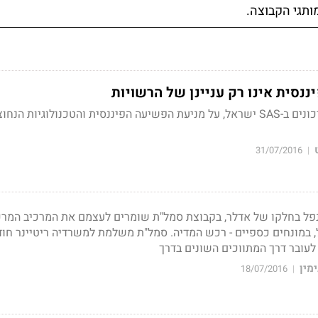
ותגי הקבוצה.
סית אינו רק עניינן של הרשויות
יואל הכט, מנהל תחום סיכונים ב-SAS ישראל, על מניעת הפשיעה הפיננסית והטכנולוגיות 
31/07/2016
|
פל בחלקו של אדלר, בקבוצת סמל"ת שומרים לעצמם את המרכיב המרכ
 במונחים כספיים - רכש המדיה. סמל"ת משלמת למשרדיה ריטיינר חו
 לעובר דרך המתווכים השונים בדרך
מין
18/07/2016
|