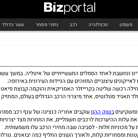
משפט
טכנולוגיה
רכב
נתוני מסחר
שער הדולר
ינו ונחשבת לאחד הסמלים התעשייתיים של איטליה. במשך עשור
ילה רכשה שליטה בקרייזלר האמריקאית והוקמה קבוצת פיאט ק
P הצרפתית - ומהמיזוג נולד תאגיד סטלנטיס, אחד מיצרני הרכב הגדולים בעולם, המחזי
 ומשקיעים
בשוק ההון
עוקבים אחריה כנציגה של ענף רכב מסורת
ת עלות ההיערכות לרכבים חשמליים, את התחרות מצד יצרניות 
על מכוניות זולות - לסביבה שבה מחירי הרכב עלו משמעותית.
טנות ומסחריות קלות, ולאורך השנים החליף כמה יבואנים. גורלו