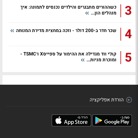
3
כשההורים מתבגרים והילדים נכנסים לתמונה: איך
מנהלים הון...
4
שכר חדר ב-200 דולר - וזכה במחצית מדירת המנוחה
5
קת׳י ווד מגדילה את ההימור על ספייסX ו־TSMC -
ומוכרת מניות...
הורדת אפליקציה