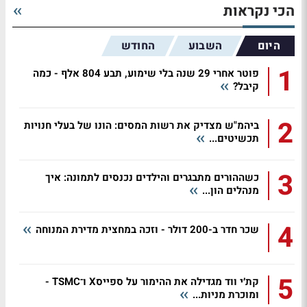
הכי נקראות
היום
השבוע
החודש
1
פוטר אחרי 29 שנה בלי שימוע, תבע 804 אלף - כמה
קיבל?
2
ביהמ"ש מצדיק את רשות המסים: הונו של בעלי חנויות
תכשיטים...
3
כשההורים מתבגרים והילדים נכנסים לתמונה: איך
מנהלים הון...
4
שכר חדר ב-200 דולר - וזכה במחצית מדירת המנוחה
5
קת׳י ווד מגדילה את ההימור על ספייסX ו־TSMC -
ומוכרת מניות...