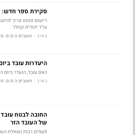
סקירת ספר חדש: ע
רישום פטנט צריך להיעש
עו"ד יהודית קנולר
בארץ
חשבים ה.פ.ס. מי
|
היעדרות עובד ביום
האם עובד, הנעדר ביום 
בארץ
חשבים ה.פ.ס. מי
|
החובה לבטח עובד ז
של העובד הזר
פעמים רבות נשאלת השאל