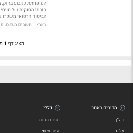
המופחתת כקבוע בחוק, בכ
חובתו החוקית של מעסיק 
הביטוח הרפואי משכרו ש
בארץ
חשבים ה.פ.ס. מי
|
מציג דף 1 מתוך 14
מדורים באתר
כללי
נדל"ן
תגיות חמות
אג"ח
אזור אישי