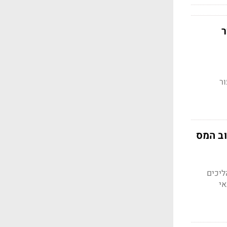
ר
ור
וב המס
הליכים
תנאי