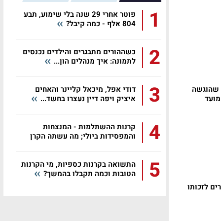
1
פוטר אחרי 29 שנה בלי שימוע, תבע
804 אלף - כמה קיבל?
2
כשההורים מתבגרים והילדים נכנסים
לתמונה: איך מנהלים הון...
3
 שהוגשה
דודי אפל, מיכאל קליינר והאחים
מועד
איציק ויפה דיין נעצרו בחשד...
4
קרנות ההשתלמות - המנצחות
והמפסידות ביולי; מה עשתה הקרן
שלכם?
5
התשואה בקרנות כספיות, מי הקרנות
הטובות וכמה תקבלו בהמשך?
ים לזכותו