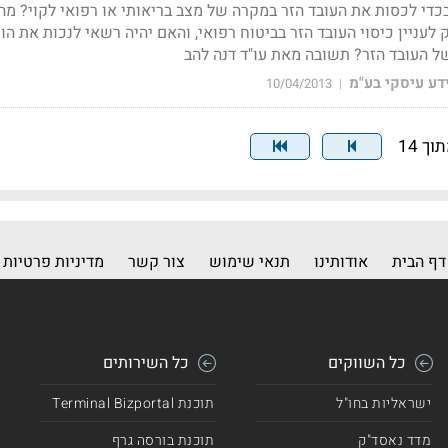
די לכסות את העובד הזר במקרה של מצב בריאותי או רפואי לקוי? מהי,
לעניין כיסוי העובד הזר בביטוח רפואי, והאם יהיה רשאי לנכות את הו
ל העובד הזר? תשובה מאת עו"ד דנה להב
דע עיסקי בע"מ
10/04/2013
|
דף הבית
אודותינו
תנאי שימוש
צור קשר
מדיניות פרטיות
כל השווקים
כל השירותים
ישראליות בחו"ל
תוכנת Terminal Bizportal
מדד נאסד"ק
תוכנת בורסה גרף