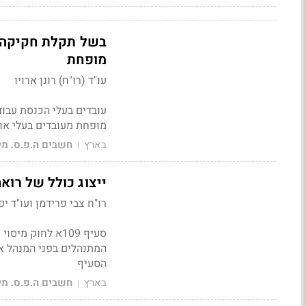
בשל תקלת חקיקה ע
מופחת
עו"ד (רו"ח) רונן ארויו
עובדים בעלי הכנסת עבוד
מופחת מעובדים בעלי א
בארץ
חשבים ה.פ.ס. מי
|
ייצוג כולל של רוא
רו"ח צבי פרידמן ועו"ד י
סעיף 109א לחוק 
הסעיף
בארץ
חשבים ה.פ.ס. מי
|