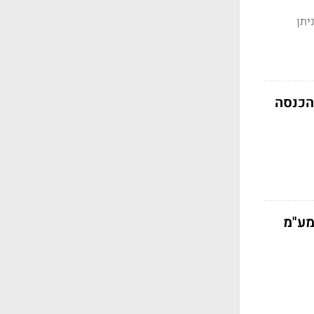
ו, ניתן
הכנסה
מע"מ