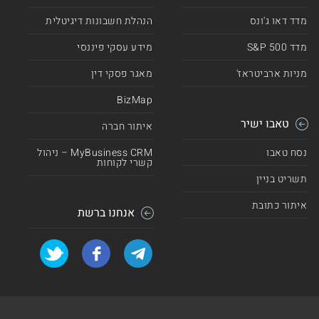
מדד דאו ג'ונס
הנהלת חשבונות דיגיטלית
מדד 500 S&P
מידע עסקי פיננסי
מניות ארביטראז'
מאגר פסקי דין
BizMap
טאבו ישיר
איתור חברה
נסח טאבו
MyBusiness CRM – ניהול
קשרי לקוחות
תשריט בניין
איתור כתובת
אנחנו ברשת