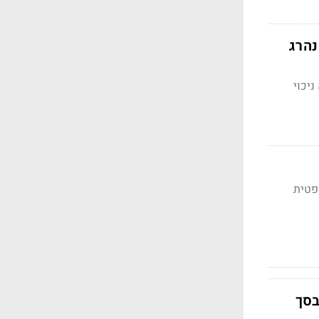
נהרג
ניכוי
פטית
בסך