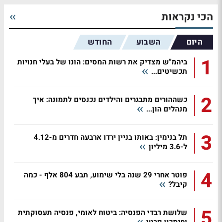
הכי נקראות
היום
השבוע
החודש
1
ביהמ"ש מצדיק את רשות המסים: הונו של בעלי חנויות
תכשיטים...
2
כשההורים מתבגרים והילדים נכנסים לתמונה: איך
מנהלים הון...
3
תל בנימין: באותו בניין ירדו ארבעה חדרים מ-4.12
ל-3.6 מיליון
4
פוטר אחרי 29 שנה בלי שימוע, תבע 804 אלף - כמה
קיבל?
5
שלושת רבדי הפנסיה: ביטוח לאומי, פנסיה תעסוקתית