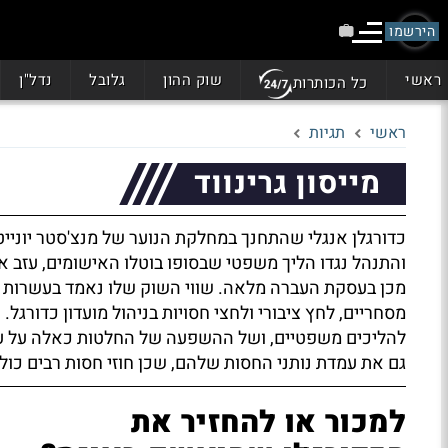
הירשמו
ראשי
שוק ההון
גלובל
נדל"ן
כל הכותרות
ראשי
תגיות
מייסון גרינווד
כדורגלן אנגלי שהתחנך במחלקת הנוער של מנצ'סטר יוניי
והתנהל נגדו הליך משפטי שבסופו בוטלו האישומים, עזב 
מכן בעסקת העברה מלאה. שווי השוק שלו נאמד בעשרות מיל
מסחריים, לחץ ציבורי ולחצי חסויות בניהול מועדון כדורג
להליכים משפטיים, ושל ההשפעה של החלטות כאלה על ערך
גם את עמדת נותני החסות שלהם, שכן חוזי חסות רבים כו
למכור או להחזיר את