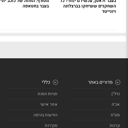
בעבר זלאטן, עכשיו גרינווד? כל
מטורף: החוזה של כוכב יוני
השחקנים ששיחקו בברצלונה
בעבר בחטאפה
ויונייטד
מדורים באתר
כללי
נדל"ן
תגיות חמות
אג"ח
אזור אישי
מט"ח
הודעות בורסה
קרנות
סקירות