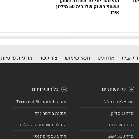
יטד
מנצ'סטר יונייטד שחררה שחקן
ששווי השוק שלו היה 50 מיליון
אירו
דף הבית
אודותינו
תנאי שימוש
צור קשר
מדיניות פרטיות
כל השווקים
כל השירותים
ישראליות בחו"ל
תוכנת Terminal Bizportal
מדד נאסד"ק
תוכנת בורסה גרף
מדד דאו ג'ונס
הנהלת חשבונות דיגיטלית
מדד 500 S&P
מידע עסקי פיננסי