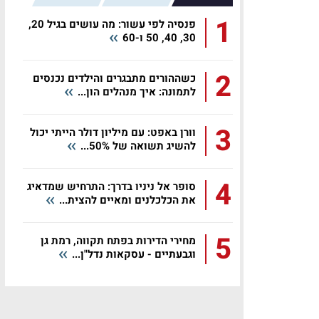
1
פנסיה לפי עשור: מה עושים בגיל 20,
30, 40, 50 ו-60
2
כשההורים מתבגרים והילדים נכנסים
לתמונה: איך מנהלים הון...
3
וורן באפט: עם מיליון דולר הייתי יכול
להשיג תשואה של 50%...
4
סופר אל ניניו בדרך: התרחיש שמדאיג
את הכלכלנים ומאיים להצית...
5
מחירי הדירות בפתח תקווה, רמת גן
וגבעתיים - עסקאות נדל"ן...