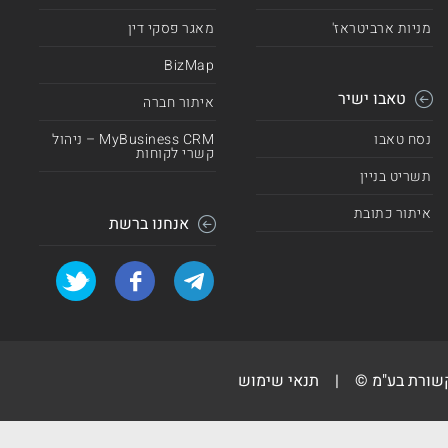
מניות ארביטראז'
מאגר פסקי דין
BizMap
טאבו ישיר
איתור חברה
נסח טאבו
MyBusiness CRM – ניהול
קשרי לקוחות
תשריט בניין
איתור כתובת
אנחנו ברשת
קשורת בע"מ ©
|
תנאי שימוש