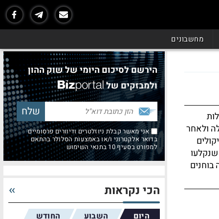
מחשבונים
הירשם לסיכום היומי של שוק ההון
ולמבזקים של
לות
לה ולאחר
אני מאשר קבלת ניוזלטרים ודיוורים פרסומיים
קולים
בדואר אלקטרוני ו/או באמצעות הסלולר בהתאם
למפורט בסעיף 10 בתנאי השימוש
 שנקלעו
בוחנים
הכי נקראות
היום
השבוע
החודש