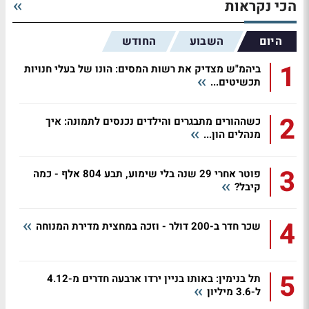
הכי נקראות
היום
השבוע
החודש
1
ביהמ"ש מצדיק את רשות המסים: הונו של בעלי חנויות
תכשיטים...
2
כשההורים מתבגרים והילדים נכנסים לתמונה: איך
מנהלים הון...
3
פוטר אחרי 29 שנה בלי שימוע, תבע 804 אלף - כמה
קיבל?
4
שכר חדר ב-200 דולר - וזכה במחצית מדירת המנוחה
5
תל בנימין: באותו בניין ירדו ארבעה חדרים מ-4.12
ל-3.6 מיליון