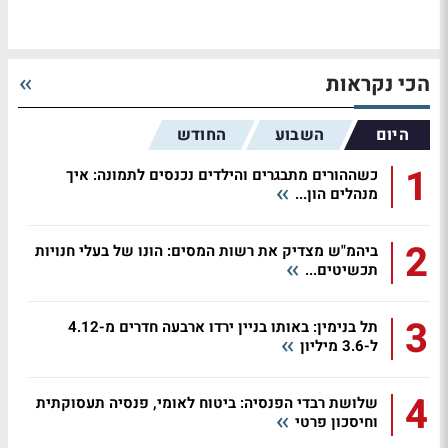
הכי נקראות
היום
השבוע
החודש
1
כשההורים מתבגרים והילדים נכנסים לתמונה: איך
מנהלים הון...
2
ביהמ"ש מצדיק את רשות המסים: הונו של בעלי חנויות
תכשיטים...
3
תל בנימין: באותו בניין ירדו ארבעה חדרים מ-4.12
ל-3.6 מיליון
4
שלושת רבדי הפנסיה: ביטוח לאומי, פנסיה תעסוקתית
וחיסכון פרטי