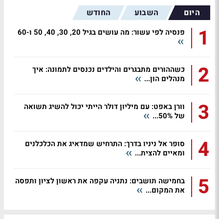
היום
השבוע
החודש
1
פנסיה לפי עשור: מה עושים בגיל 20, 30, 40, 50 ו-60
2
כשההורים מתבגרים והילדים נכנסים לתמונה: איך
מנהלים הון...
3
וורן באפט: עם מיליון דולר הייתי יכול להשיג תשואה
של 50%...
4
סופר אל ניניו בדרך: התרחיש שמדאיג את הכלכלנים
ומאיים להצית...
5
בחמישה תושבים: נתניה עקפה את ראשון לציון ותפסה
את המקום...