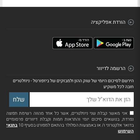
הורדת אפליקציה
הרשמה לדיוור
הירשם לסיכום היומי של שוק ההון ולמבזקים של ביזפורטל - ניוזלטרים
חובה לכל משקיע
אני מאשר קבלת שני ניוזלטרים, אשר כל אחד מהווה רשימת תפוצה
נפרדת, בנושאים סיכום יומי והתראות חמות וקבלת דיוורים פרסומיים
בדואר אלקטרוני ו/ או באמצעות הסלולר בהתאם למפורט בסעיף 10
בתנאי
השימוש