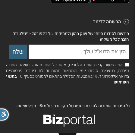
הרשמה לדיוור
הירשם לסיכום היומי של שוק ההון ולמבזקים של ביזפורטל - ניוזלטרים
חובה לכל משקיע
אני מאשר קבלת שני ניוזלטרים, אשר כל אחד מהווה רשימת תפוצה
נפרדת, בנושאים סיכום יומי והתראות חמות וקבלת דיוורים פרסומיים
בדואר אלקטרוני ו/ או באמצעות הסלולר בהתאם למפורט בסעיף 10
בתנאי
השימוש
כל הזכויות שמורות לחברת ביזפורטל תקשורת בע"מ ©
|
תנאי שימוש