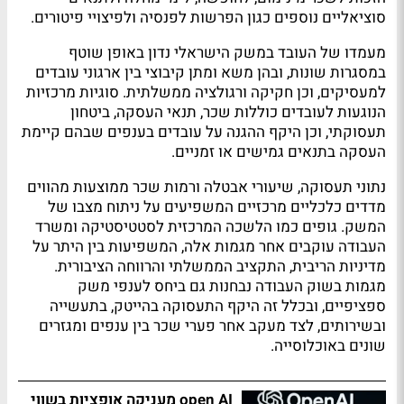
סוציאליים נוספים כגון הפרשות לפנסיה ולפיצויי פיטורים.
מעמדו של העובד במשק הישראלי נדון באופן שוטף
במסגרות שונות, ובהן משא ומתן קיבוצי בין ארגוני עובדים
למעסיקים, וכן חקיקה ורגולציה ממשלתית. סוגיות מרכזיות
הנוגעות לעובדים כוללות שכר, תנאי העסקה, ביטחון
תעסוקתי, וכן היקף ההגנה על עובדים בענפים שבהם קיימת
העסקה בתנאים גמישים או זמניים.
נתוני תעסוקה, שיעורי אבטלה ורמות שכר ממוצעות מהווים
מדדים כלכליים מרכזיים המשפיעים על ניתוח מצבו של
המשק. גופים כמו הלשכה המרכזית לסטטיסטיקה ומשרד
העבודה עוקבים אחר מגמות אלה, המשפיעות בין היתר על
מדיניות הריבית, התקציב הממשלתי והרווחה הציבורית.
מגמות בשוק העבודה נבחנות גם ביחס לענפי משק
ספציפיים, ובכלל זה היקף התעסוקה בהייטק, בתעשייה
ובשירותים, לצד מעקב אחר פערי שכר בין ענפים ומגזרים
שונים באוכלוסייה.
open AI מעניקה אופציות בשווי