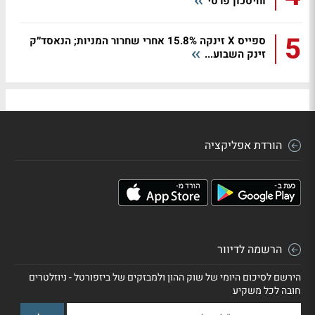
וחיסכון פרטי
5
ספייס X זינקה 15.8% אחרי שחרור המניות; הנאסד״ק
זינק השבוע...
הורדת אפליקציה
הרשמה לדיוור
הירשם לסיכום היומי של שוק ההון ולמבזקים של ביזפורטל - ניוזלטרים
חובה לכל משקיע