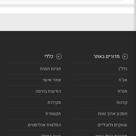
מדורים באתר
כללי
נדל"ן
תגיות חמות
אג"ח
אזור אישי
מט"ח
הודעות בורסה
קרנות
סקירות
חסכון ארוך טווח
תקשורת
שווקים גלובליים
המלצות אנליסטים