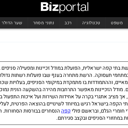
משפט
טכנולוגיה
רכב
נתוני מסחר
שער הדולר
 בתי קפה ישראלית, הפועלת במודל זכיינות ומפעילה סניפים ב
ובמתחמי תעסוקה. הרשת מתחרה בענף שבו פועלות רשתות גדולות
איים, וההתמודדות בו מתמקדת במיקומי הסניפים, בעלויות שכר
. מודל הזכיינות מאפשר התרחבות מהירה בהשקעה הונית נמוכ
ך מציב אתגרי בקרה על אחידות השירות ועל איכות התפעול בס
י הקפה בישראל רגיש במיוחד לשינויים בהוצאה הפרטית, לעלי
י חומרי הגלם, ובראשם פולי
קפה
הנסחרים בבורסות הסחורות. ת
 במחזורי הסניפים ובקצב סגירתם.