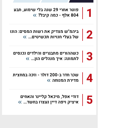
1
פוטר אחרי 29 שנה בלי שימוע, תבע
804 אלף - כמה קיבל?
2
ביהמ"ש מצדיק את רשות המסים: הונו
של בעלי חנויות תכשיטים...
3
כשההורים מתבגרים והילדים נכנסים
לתמונה: איך מנהלים הון...
4
שכר חדר ב-200 דולר - וזכה במחצית
מדירת המנוחה
5
דודי אפל, מיכאל קליינר והאחים
איציק ויפה דיין נעצרו בחשד...