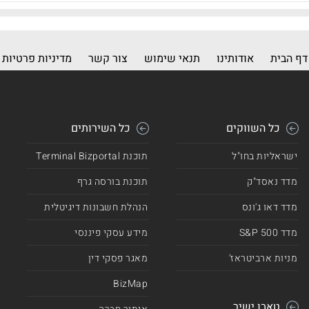
דף הבית
אודותינו
תנאי שימוש
צור קשר
מדיניות פרטיות
כל השווקים
כל השירותים
ישראליות בחו"ל
תוכנת Terminal Bizportal
מדד נאסד"ק
תוכנת בורסה גרף
מדד דאו ג'ונס
הנהלת חשבונות דיגיטלית
מדד 500 S&P
מידע עסקי פיננסי
מניות ארביטראז'
מאגר פסקי דין
BizMap
טאבו ישיר