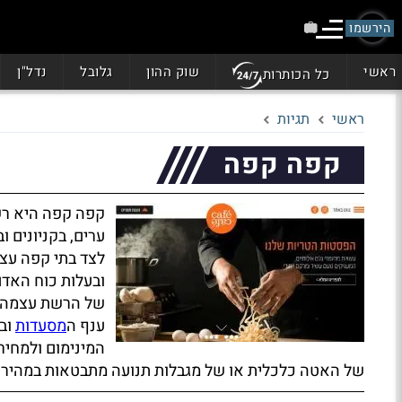
הירשמו
ראשי
שוק ההון
גלובל
נדל"ן
כל הכותרות
ראשי
תגיות
קפה קפה
קפה קפה היא רשת
ערים, בקניונים 
לצד בתי קפה עצמ
ובעלות כוח האדם
של הרשת עצמה, א
ענף ה
מסעדות
ובת
המינימום ולמחיר
של האטה כלכלית או של מגבלות תנועה מתבטאות במהירות