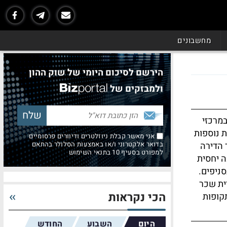
מחשבונים
הירשם לסיכום היומי של שוק ההון
ולמבזקים של
מרכזי
 נוספות
אני מאשר קבלת ניוזלטרים ודיוורים פרסומיים
 הדירה
בדואר אלקטרוני ו/או באמצעות הסלולר בהתאם
למפורט בסעיף 10 בתנאי השימוש
ה יחסית
ניפים.
ית שכר
הכי נקראות
קופות
היום
השבוע
החודש