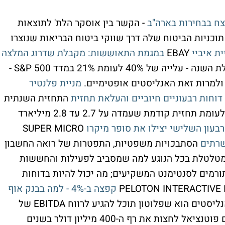
צח בבחירות בארה"ב
- הקשר בין אוסקר הלת' לתוצאות
וכניות הביטוח שלה דרך שווקי ביטוח הבריאות שנוצרו
ית איביי
EBAY
במגמת התאוששות: מקבלת שדרוג המלצה
- למרות הביצועים העודפים של המניה מתחילת השנה - עלייה של 40% לעומת 21% במדד S&P 500 -
ולמרות זאת האנליסטים אופטימיים.
מניית פלנטיר
דוחות רבעוניים חיוביים והעלאת תחזית
התחזית השנתית
עלתה להכנסות של 2.8-2.81 מיליארד דולר, לעומת תחזית קודמת שעמדה על 2.7 עד 2.8 מיליארד
בעון השלישי יצילו את סופר מיקרו
SUPER MICRO
שרתים
הסתבכויות משפטיות, התפטרות של רואה החשבון
 מטלטלת בכל הנוגע למה שמסביב לפעילות והחששות
ורמים לסנטימנט המשקיעים; מה יכול להיות בדוחות
PELOTON INTERACTIVE 
קפצה ב-4% - למה בבנק אוף
הצפי של האנליסטים הוא שפלוטון תוכל להגיע לרווח EBITDA של
למעלה מ-300 מיליון דולר בשנה הנוכחית, עם פוטנציאל לחצות את רף ה-400 מיליון דולר בשנים