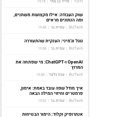
גלובל
אדיר בן עמי
15:18
|
|
שוק העבודה: אילו מקצועות משתנים,
ומה הנתונים מראים
BizTech
עמית בר
15:08
|
|
גוגל וג'מיני: הענקית שהתעוררה
BizTech
עמית בר
15:08
|
|
OpenAI ו-ChatGPT: מי שפתחה את
המרוץ
BizTech
ענת גלעד
15:08
|
|
איך מודל שפה עובד באמת: אימון,
פרמטרים וחיזוי המילה הבאה
BizTech
עמית בר
15:02
|
|
אנתרופיק וקלוד: הימור הבטיחות