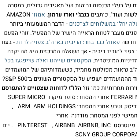
ם על בעלי הכנסות גבוהות ועל תאגידים גדולים, במטרה
שות ועוד", כותבים
בנבג'י וארז ערמון
.
אמזון
AMAZON
לה יחלו במשלוחים לצרכנים
- הדבר המשמעותי ביותר
 את הרחפנים מעבר לטווח הראייה הישיר של המפעיל. זוהי הפעם
 חדשה
פאוול כבר בחר: הריבית בארה"ב צפויה לרדת
- בעוד
צפוי להוריד ריבית - אך השאלה המרכזית היא מה יקרה
דיניות המוניטרית.
הסקטורים שייהנו ואלה שייפגעו בכל
״ב נראות מפולגות מתמיד, כשעמדותיהם של המועמדים
חלוקות בצורה קיצונית, איך ניצחון של כל אחד מהמועמדים ישפיע על הסקטורים השונים ב־S&P 500?
רות תחרותיות כמו זו?
הלו"ז לדוחות שצפויים להתפרסם
יום שלישי לפני המסחר: פרארי FERRARI N.V אחרי המסחר: סופר מיקרו SUPER MICRO
COMPUTER יום רביעי לפני המסחר: נובו נורדיסק וטבע אחרי המסחר: ARM ARM HOLDINGS ,
חמישי לפני המסחר: מודרנה אחרי
המסחר: אפירם AFFIRM HOLDINGS INC , פינטרסט PINTEREST , AIRBNB AIRBNB, INC . יום