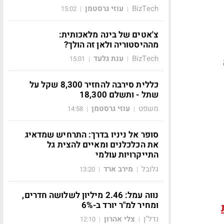
BizTech
עוזי גרסטמן
15:02
|
|
צ'אטים של בינה מלאכותית:
מההיסטוריה ולאן זה הולך?
BizTech
ענת גלעד
15:01
|
|
כללית סירבה להחזיר 8,300 שקל על
שתל - ותשלם 18,300
משפט
עוזי גרסטמן
14:58
|
|
סופר אל ניניו בדרך: התרחיש שמדאיג
את הכלכלנים ומאיים להצית גל
התייקרויות עולמי
גלובל
מירב ארד
13:20
|
|
נווה עמל: 2.46 מיליון לשלושה חדרים,
ומחיר למ"ר יורד ב-6%
נדל"ן
צלי אהרון
12:10
|
|