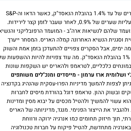
שלושת המדדים העיקריים סיימו בעליות שערים של עד 1.4% בהובלת הנאסד"ק, כאשר הדאו וה-S&P
500 עלו ב-1% ו-1.2% בהתאמה. הנפט חזר לעליות שערים של 0.9%, לאחר שעבר לזמן קצר לירידות.
היום למועמד שלהם לנשיאות ארה"ב - המועמד הרפובליקני והנשיא
 וסגנית הנשיא האחרונה קמלה האריס. המסחר ייערך
מה ימים, אבל הסקרים צפויים להתעדכן בזמן אמת והשוק
צפוי להגיב כאשר בינתיים המדדים עולים עד 1% בהובלת הנאסד"ק. מה עוד צפויות להיות ההשפעות ש
מונחים כלכליים, לטראמפ ולהאריס יש השקפות שונות
י ושלומית ארז ערמון - מייסדים ומנכ"לים משותפים
ניתן לצפות להמשך מדיניות הפרו-עסקית שהנהיג בקדנציה
ם ובשוק ההון. טראמפ דוגל בהורדת מיסים לחברות
הוא עשוי להמשיך ולהטיל מכסים על יבוא מסין ומדינות
להגביר את הייצור הפנימי. מנגד, מדיניותה של האריס
, תוך חיזוק תחומים כמו אנרגיה ירוקה ורווחת
אנרגיה מתחדשת, להטיל פיקוח על חברות טכנולוגיה