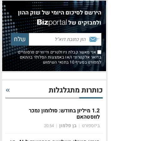
הירשם לסיכום היומי של שוק ההון
ולמבזקים של
אני מאשר קבלת ניוזלטרים ודיוורים פרסומיים
בדואר אלקטרוני ו/או באמצעות הסלולר בהתאם
למפורט בסעיף 10 בתנאי השימוש
כותרות מתגלגלות
1.2 מיליון בחודש: סולומון נמכר
לווסטהאם
ביזספורט
בן פלמון
20:54
|
|