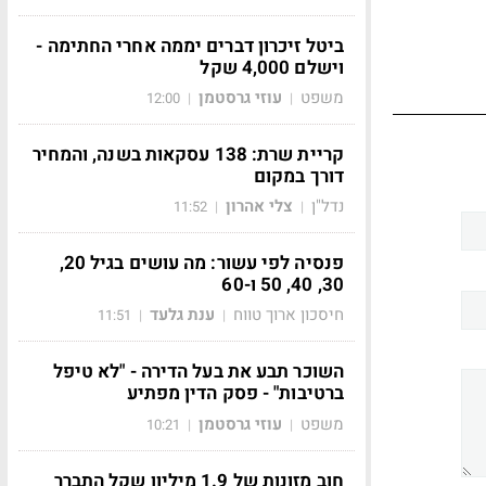
ביטל זיכרון דברים יממה אחרי החתימה -
וישלם 4,000 שקל
משפט
עוזי גרסטמן
12:00
|
|
קריית שרת: 138 עסקאות בשנה, והמחיר
דורך במקום
נדל"ן
צלי אהרון
11:52
|
|
פנסיה לפי עשור: מה עושים בגיל 20,
30, 40, 50 ו-60
חיסכון ארוך טווח
ענת גלעד
11:51
|
|
השוכר תבע את בעל הדירה - "לא טיפל
ברטיבות" - פסק הדין מפתיע
משפט
עוזי גרסטמן
10:21
|
|
חוב מזונות של 1.9 מיליון שקל התברר