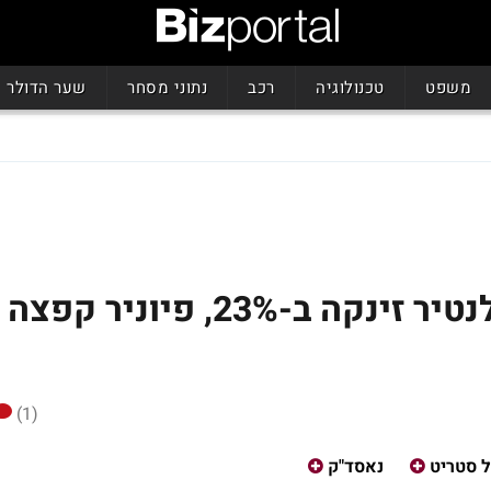
משפט
טכנולוגיה
רכב
נתוני מסחר
שער הדולר
הנאסד"ק עלה ב-1.4%; פלנטיר זינקה ב-23%, פיוניר קפצה
(1)
ל סטריט
נאסד"ק