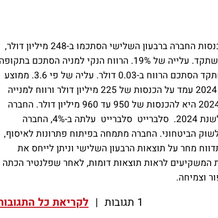
. הכנסות החברה ברבעון השלישי הסתכמו ב-248 מיליון דולר,
לעומת 208 מיליון דולר בתקופה המקבילה אשתקד. עלייה של 19%. הרווח הנקי למניה הסתכם בתקופה
זו ב-0.11 דולר למניה, בתקופה המקבילה אשתקד הסתכם הרווח ב-0.03 דולר. עליה של פי 3.6. ממוצע
ציפיות האנליסטים לרבעון השלישי של שנת 2024 עמד על הכנסות של 225 מיליון דולר ורווח למנייה
של 0.05 דולר. תחזית החברה החברה לשנת 2024 היא להכנסות של 950 עד 960 מיליון דולר. החברה
צופה EBITDA של 255 עד 265 מיליון דולר לשנת 2024. סלברייט סלברייט עלתה ב-4%, החברה
לשוק הביטחוני. החברה מתמחה בפיתוח פתרונות לאיסוף,
תדווח מחר על תוצאות הרבעון השלישי וניתן לייחס את
ות המשקיעים לראות תוצאות דומות, לאחר שפלנטיר הכתה
ר וצמיחה.
1 תגובות
|
לקריאת כל התגובות