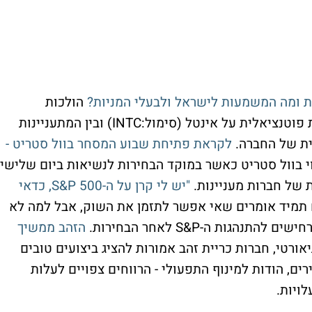
ת ומה המשמעות לישראל ולבעלי המניות?
הולכות
ומתרבות בוול סטריט השמועות על השתלטות פוטנציאלית על אינטל (סימול:INTC) ובין המתעניינות
ית של החברה.
לקראת פתיחת שבוע המסחר בוול סטריט -
 בוול סטריט כאשר במוקד הבחירות לנשיאות ביום שלישי,
 של חברות מעניינות.
"יש לי קרן על ה-S&P 500, כדאי
תמיד אומרים שאי אפשר לתזמן את השוק, אבל למה לא
גות ה-S&P לאחר הבחירות.
הזהב ממשיך
אורטי, חברות כריית זהב אמורות להציג ביצועים טובים
ם, הודות למינוף התפעולי - הרווחים צפויים לעלות
ויות.