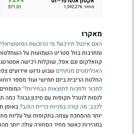
9.29%
אקסון אנטרפרייזס
מחזור: 1,592,276
571.01
מאקרו
האם אינטל תירכש? מי הרוכשת הפוטנציאלי
קוואלקום וגם אפל, שוקלות רכישה אסטרטג
האנליסטים מנתחים
שבוע גדוש אירועים צפוי
החלטת הריבית ביום חמישי ועוד מספר דוחות
למכור ולחכות לתוצאות הבחירות?"
המומחים 
לנסות לנטרל תקופות עם סיכון גבוה? כמה תרחישים להתנה
לככב: מה קורה במניות כריית הזהב?
באופן תי
יותר מהמתכת עצמה בתקופות של עליות מחירי
במהירות כאשר מחיר הסחורה עולה יותר מהעל