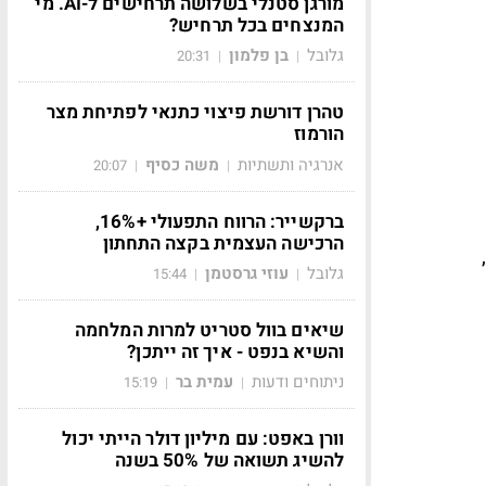
מורגן סטנלי בשלושה תרחישים ל-AI. מי
המנצחים בכל תרחיש?
גלובל
בן פלמון
20:31
|
|
טהרן דורשת פיצוי כתנאי לפתיחת מצר
הורמוז
אנרגיה ותשתיות
משה כסיף
20:07
|
|
ברקשייר: הרווח התפעולי +16%,
הרכישה העצמית בקצה התחתון
גלובל
עוזי גרסטמן
15:44
|
|
שיאים בוול סטריט למרות המלחמה
והשיא בנפט - איך זה ייתכן?
ניתוחים ודעות
עמית בר
15:19
|
|
וורן באפט: עם מיליון דולר הייתי יכול
להשיג תשואה של 50% בשנה