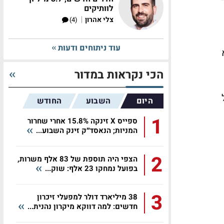
לוותיקים
|
צלי אהרון
(4)
עוד ניתוחים ודעות
הכי נקראות במדור
ל
היום
השבוע
החודש
1
ספייס X זינקה 15.8% אחרי שחרור
המניות; הנאסד״ק זינק השבוע...
2
הצפי היה תוספת של 83 אלף משרות,
בפועל נמחקו 23 אלף: שוק...
3
38 מיליארד דולר למפעלי זיכרון
חדשים: למה דווקא מיקרון נהנית...