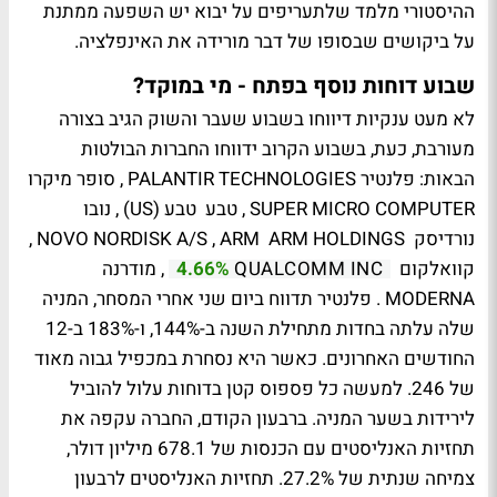
ההיסטורי מלמד שלתעריפים על יבוא יש השפעה ממתנת
על ביקושים שבסופו של דבר מורידה את האינפלציה.
שבוע דוחות נוסף בפתח - מי במוקד?
לא מעט ענקיות דיווחו בשבוע שעבר והשוק הגיב בצורה
מעורבת, כעת, בשבוע הקרוב ידווחו החברות הבולטות
הבאות: פלנטיר PALANTIR TECHNOLOGIES , סופר מיקרו
SUPER MICRO COMPUTER , טבע טבע (US) , נובו
נורדיסק NOVO NORDISK A/S , ARM ARM HOLDINGS ,
קוואלקום
, מודרנה
4.66%
QUALCOMM INC
MODERNA . פלנטיר תדווח ביום שני אחרי המסחר, המניה
שלה עלתה בחדות מתחילת השנה ב-144%, ו-183% ב-12
החודשים האחרונים. כאשר היא נסחרת במכפיל גבוה מאוד
של 246. למעשה כל פספוס קטן בדוחות עלול להוביל
לירידות בשער המניה. ברבעון הקודם, החברה עקפה את
תחזיות האנליסטים עם הכנסות של 678.1 מיליון דולר,
צמיחה שנתית של 27.2%. תחזיות האנליסטים לרבעון