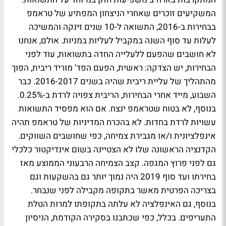
המשקיעים זוכרים שאחרי הניצחון המפתיע של טראמפ
בבחירות ב-2016, התשואה ל-10 שנים זינקה והמשיכה
לעלות עד סוף השנה במקביל לעליות במניות. אולם, אנחנו
לא חושבים שהפעם ללעלייה החדה בתשואות, עוד לפני
הבחירות, יש הצדקה: ראשית, הפעם הפד' מוריד ריבית, הפוך
מהתהליך של עליית ריבית שהיה בשנים 2016-2017. כבר
השבוע, מייד אחרי הבחירות, הריבית צפויה לרדת ב-0.25%.
בנוסף, לא בטוח שטראמפ ינצח. אם הוא מפסיד התשואות
עשויות לרדת בחדות. לא בהכרח המדיניות של טראמפ תהיה
אינפלציונית ו/או מגבירת צמיחה, כפי שחושבים השווקים.
הקדנציה הראשונה שלו לא הצטיינה בשום אינדיקטור כלכלי
גם לפני פרוץ המגפה. קצב הצמיחה הרבעוני הממוצע מאז
בחירתו ועד סוף 2019 היה נמוך יותר גם בהשקעות וגם
בצריכה הפרטית מאשר בתקופה מקבילה לפני שנבחר.
בנוסף, גם האינפלציה לא עלתה בתקופתו למרות הטלת
התעריפים. בכלל, כפי שכתבנו בסקירה הקודמת, הניסיון