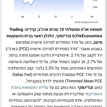
תשואת אג"ח ממשלתי 10 שנים ארה"ב; קרדיט: Trading
Economics​
אלכס זבז'ינסקי, כלכלן ראשי בבית ההשקעות
מיטב,
כתב על מדד המחירים לצריכה אישית שפורסם
בשבוע שעבר: "מדד המחירים לצריכה אישית (PCE) בארה"ב
ירד לקצב של 2.1%. אינפלציית הליבה אומנם נותרה ברמה
של 2.7%, אך הקצב השנתי שלה, על פי השלושה והשישה
החודשים האחרונים, עומד על 2.3% בלבד. קצב האינפלציה
על פי מדד PCE שמנטרל רכיבים תנודתיים (Dallas Fed
Trimmed Mean PCE) ממשיך לרדת בעקביות",
כותב
זבז'ינסקי.
הוא כותב גם על
עליית התשואות באג"ח
האמריקאי
שלדבריו לא נובעת מנתוני שוק התעסוקה או
האינפלציה, אלא מהבחירות הקרבות: "להערכתנו, הבחירות
המתקרבות בארה"ב משפיעות חזק במיוחד על התשואות.