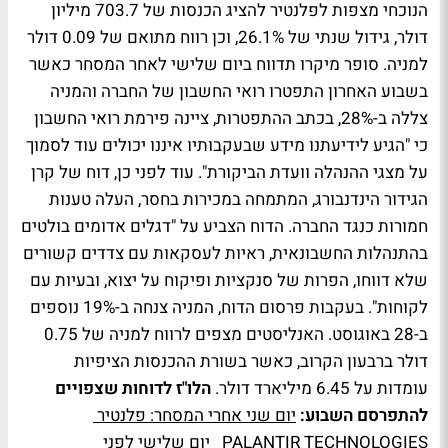
הנוכחי מצפות לפלנטיר להציג הכנסות של 703.7 מיליון
דולר, גידול שנתי של 26.1%, וכן רווח מתואם של 0.09 דולר
למניה. סופר מיקרו תדווח ביום שלישי לאחר המסחר כאשר
בשבוע האחרון התפטרו רואי החשבון של החברה והמניה
צללה ב-28%, בכתב ההתפטרות, ציינה פירמת רואי החשבון
כי "הגיע לידיעתנו מידע שבעקבותיו איננו יכולים עוד לסמוך
על מצגי ההנהלה וועדת הביקורת". עוד לפני כן, דוח של קרן
הגידור הינדנבורג, המתמחה במכירות בחסר, העלה טענות
חמורות כנגד החברה. הדוח הצביע על "דגלים אדומים בולטים
בהתנהלות החשבונאית, ראיות לעסקאות עם צדדים קשורים
שלא דווחו, הפרות של סנקציות ופיקוח על יצוא, ובעיות עם
לקוחות". בעקבות פרסום הדוח, המניה צנחה ב-19% נוספים
ב-28 באוגוסט. האנליסטים מצפים לרווח למניה של 0.75
דולר ברבעון הקרוב, כאשר בשורת ההכנסות הציפיות
עומדות על 6.45 מיליארד דולר.
הלו"ז לדוחות שצפויים
להתפרסם השבוע:
יום שני אחרי המסחר: פלנטיר
PALANTIR TECHNOLOGIES
יום שלישי לפני