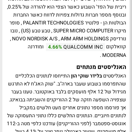
ריבית של הפד' השבוע כאשר הצפי הוא להורדה של 0.25%,
ובנוסף מספר חברות גדולות צפויות לדווח כאשר החברות
הבולטות הן - פלנטיר PALANTIR TECHNOLOGIES , סופר
מיקרו SUPER MICRO COMPUTER , טבע טבע (US) , נובו
נורדיסק NOVO NORDISK A/S , ARM ARM HOLDINGS ,
קוואלקום
ומודרנה
4.66%
QUALCOMM INC
MODERNA .
האנליסטים מנתחים
האנליסטים
בלידר שוקי הון
התייחסו לנתונים הכלכליים
שהתפרסמו בשבוע שעבר בארה"ב. "שוק האג"ח לא התרגש
מגידול של 12 אלף מועסקים בלבד באוקטובר. טענו בעבר
שצפויה השפעה חזקה של 2 ההוריקנים והשביתה בבואינג.
אך פורסמו מספר נתונים אחרים מעט חלשים במקביל
לנתונים חיוביים. הנתונים החלשים כללו נתוני התעסוקה של
אוגוסט-ספטמבר (לפני ההוריקנים) עודכנו כלפי מטה ב-112
אלף מועסקים. שיעור האבטלה נותר יציב על 4.1% בשל