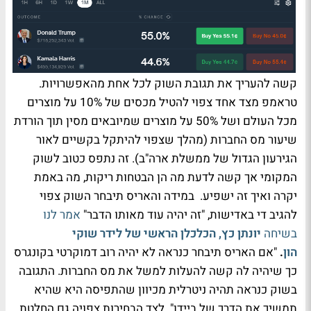
קשה להעריך את תגובת השוק לכל אחת מהאפשרויות.
טראמפ מצד אחד צפוי להטיל מכסים של 10% על מוצרים
מכל העולם ושל 50% על מוצרים שמיובאים מסין תוך הורדת
שיעור מס החברות (מהלך שצפוי להיתקל בקשיים לאור
הגירעון הגדול של ממשלת ארה"ב). זה נתפס כטוב לשוק
המקומי אך קשה לדעת מה הן הבטחות ריקות, מה באמת
יקרה ואיך זה ישפיע. במידה והאריס תיבחר השוק צפוי
להגיב די באדישות, "זה יהיה עוד מאותו הדבר"
אמר לנו
בשיחה
יונתן כץ, הכלכלן הראשי של לידר שוקי
הון
.
"אם האריס תיבחר כנראה לא יהיה רוב דמוקרטי בקונגרס
כך שיהיה לה קשה להעלות למשל את מס החברות. התגובה
בשוק כנראה תהיה ניטרלית מכיוון שהתפיסה היא שהיא
תמשיך את הדרך של ביידן". לצד הבחירות צפויה גם החלטת