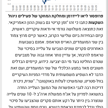
פרופסור ליאו ליידרמן ומחלקת המחקר של פעילים ניהול
השקעות
כתבו כי זהו "זמן קריטי גם בשוק ההון האמריקאי.
זאת כתוצאה משלושה גורמי אי-ודאות עיקריים. ראשית,
קיום הבחירות ביום שלישי הקרוב, כאשר קיים מרוץ צמוד
בין שני המועמדים, האריס וטראמפ. אמנם בשבועות
האחרונים סקרים שונים הצביעו על עלייה בסיכוי של
טראמפ להיבחר, אך עדיין נותר אחוז גבוה של מצביעים
שטרם החליטו בעד מי הם יצביעו. כידוע, קיימים הבדלים
חשובים מאד במצע הכלכלי של שני המועמדים, ועם זאת
הדבר לא השפיע משמעותית על מדדי המניות העיקריים
בוול-סטריט, שהמשיכו לעלות באוקטובר". "שנית, ניכרת
דריכות רבה לגבי האפשרות של המשך העלייה החדה
בתשואה לפדיון על אג"ח ממשלת ארה"ב ל- 10 שנים עלייה
שנוצרה בין היתר על רקע אותם סקרים שהצביעו על סיכוי
הולך וגדל לבחירת טראמפ כנשיא. גורם נוסף שהשפיע על