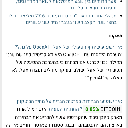
פער הרווחים בין שבע המופלאות לשאר המדד נסגר,
והפרמיה נשארה על כנה
מנהלי החברות בארה"ב מכרו מניות ב-77.6 מיליארד דולר
בחצי שנה, הקצב השני בגובהו מזה שני עשורים
מאקרו
איך ישפיע שיתוף הפעולה של אפל ו-OpenAI על גוגל?
"מערכת היחסים עם ChatGPT היא לא קריטית כמו שחשבנו
תחילה, נכון לכרגע אנו מבינים כי במערכת ההפעלה של
מכשיריה של אפל ישולבו בעיקר מודלים תוצרת אפל, לא
כאלה של OpenAI"
איך ישפיעו הבחירות בארצות הברית על מחיר הביטקוין
? התחזית הנועזת
היזם המיליארדר
0.85%
BITCOIN
מארק קיובן סבור שהקריפטו עשוי להכריע את הבחירות
בארצות הברית בנובמבר, בבנק סטנדרד צארטרד חוזים איך זה