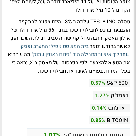
צופה הכנסות AI של 11 מיליארד דולר השנה, לעומת הצפי
הקודם ל-10 מיליארד דולר
טסלה TESLA INC עלתה ב-3% - היום צפויה להתקיים
ההצבעה בנוגע לחבילת השכר בגובה 56 מיליארד דולר של
אילון מאסק. הרבה מחלוקת שררה סביב חבילת השכר הזו,
כאשר בחודש ינואר
בית המשפט אפילו התערב ופסק
שתהליך אישור החבילה היה "פגום באופן עמוק"
מה שהביא
את הנושא להצבעה. לפי הפרסום של מאסק ב-X, נראה כי
בעלי המניות צפויים לאשר את חבילת השכר.
0.57%
S&P 500
נאסד"ק
1.27%
דאו ג'ונס
0.14%
0.85%
BITCOIN
מניות בולטות בנאסד"ק:
1.07%