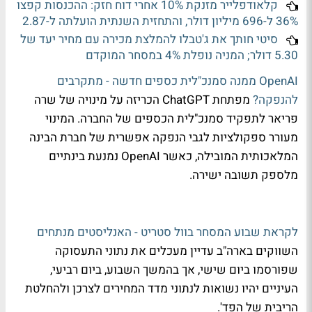
קלאודפלייר מזנקת 10% אחרי דוח חזק: ההכנסות קפצו
36% ל-696 מיליון דולר, והתחזית השנתית הועלתה ל-2.87
סיטי חותך את ג'טבלו להמלצת מכירה עם מחיר יעד של
5.30 דולר; המניה נופלת 4% במסחר המוקדם
OpenAI ממנה סמנכ"לית כספים חדשה - מתקרבים
להנפקה?
מפתחת ChatGPT הכריזה על מינויה של שרה
פריאר לתפקיד סמנכ"לית הכספים של החברה. המינוי
מעורר ספקולציות לגבי הנפקה אפשרית של חברת הבינה
המלאכותית המובילה, כאשר OpenAI נמנעת בינתיים
מלספק תשובה ישירה.
לקראת שבוע המסחר בוול סטריט - האנליסטים מנתחים
השווקים בארה"ב עדיין מעכלים את נתוני התעסוקה
שפורסמו ביום שישי, אך בהמשך השבוע, ביום רביעי,
העיניים יהיו נשואות לנתוני מדד המחירים לצרכן ולהחלטת
הריבית של הפד'.