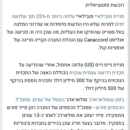
רוכשת פוטנציאלית.
מניית מובילאיי
מובילאיי
עלתה ביותר מ-25% תוך שלושה
ימים
למרות שלא היו הודעות מיוחדות או שדרוגי המלצה
בוול-סטריט שהזניקו את העליות, מה שכן היה זה פגישה של
אנליסט Canaccord עם הנהלת החברה וקנייה חריגה של
אופציות קול.
מניית נייס נייס (US) עלתה אתמול, אחרי שהודיעה על
תכנית רכישה עצמית ענקית
הכוללת האצה של התכנית
הנוכחית בהיקף של 300 מיליון דולר ותכנית נוספת בהיקף
של 500 מיליון דולר.
בזמן שסולאראדג'
סולאראדג'
בשפל של שנים: סמנכ"ל
הכספים פורש
- סמנכ"ל הכספים של החברה רונן פייר פורש
מתפקידו. פייר יעזוב את סולארדג' לאחר כ-13 שנים
בתפקיד. מדובר בצעד חריג שכן בכירים בחברות ציבוריות