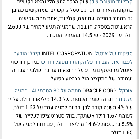
קת'י ווד חושבת שכן
שוק הרכב החשמלי נמצא בקשיים
בתקופה האחרונה וכך גם טסלה, קשיים שמתקשים כמובן
גם במחיר המנייה; עם זאת, קת'י ווד, אחת מהמשקיעות
הראשונות בטסלה, חושבת שהמנייה תגיע למחיר של 2,600
דולר עד 2029 - פי 14.5 מהמחיר הנוכחי.
ספקים של אינטל
INTEL CORPORATION
קיבלו הודעה
לעצור את העבודה על הקמת המפעל החדש
כמו כן דורשת
אינטל מהספקים מידע על ההוצאות עד כה, שלבי העבודה
ועמידה של התקציב מול הביצוע בפועל.
אורקל
ORACLE CORP
חתמה על 30 הסכמי AI - המניה
מזנקת
החברה רשמה הכנסות של 14.3 מיליארד דולר, עלייה
של 4% משנה קודם לכן. הרווח למניה עמד על 1.63 דולר,
לעומת 1.67 דולר אשתקד. בוול-סטריט ציפו לעלייה של
5.5% בהכנסות ל-14.6 מיליארד דולר, עם רווח למניה של
1.65 דולר.