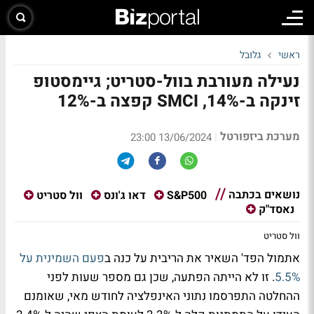
ראשי
גלובל
נעילה מעורבת בוול-סטריט; גיימסטופ
זינקה ב-14%, SMCI קפצה ב-12%
מערכת ביזפורטל
|
13/06/2024 23:00
נושאים בכתבה
S&P500
דאו ג'ונס
וול סטריט
נאסד"ק
וול סטריט
אתמול הפד' השאיר את הריבית על כנה ב
פעם השמינית על
5.5%
. זו לא הייתה הפתעה, שכן גם מספר שעות לפני
ההחלטה התפרסמו נתוני האינפלציה לחודש מאי, שאומנם