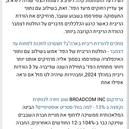
העידו על התמתנות קלה ל-3.3% לעומת הצפי שהיה ל-3.4%,
אך עדיין רחוקים מיעד הפד'. זאת, בשילוב עם נתוני
התעסוקה שפורסמו בשבוע שעבר, מרחיקים את הורדת
הריבית כאשר כרגע הכלכלנים מדברים על החלטת דצמבר
כהורדת הריבית הקרובה ביותר.
מחכים להורדת ריבית בארה"ב? תצטרכו לחכות לפחות עד
דצמבר
- החלטת הריבית של הפד' אמש בשילוב עם נתוני
האינפלציה שפורסמו בסמוך אליה מרחיקים אותנו יותר
ויותר מתחזית הפד' בתחילת השנה שדיברה על 3 הורדות
ריבית במהלך 2024, ומבהירות שיהיה לנו מזל אם נראה
אפילו אחת
ברודקום
BROADCOM INC
שוב חזרה לכותרת
וקפצה ב-13% - למה בוול-סטריט אופטימיים?
הבינה
המלאכותית ממשיכה לדחוף את מניית חברת השבבים
שזינקה כבר ב-104% ב-12 החודשים האחרונים; החברה