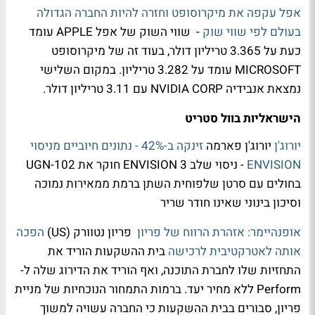
אפל עקפה את מיקרוסופט וחזרה להיות החברה הגדולה
בעולם לפי שווי שוק
- שווי השוק של אפל APPLE עומד
כעת על 3.365 טריליון דולר, בעוד זה של מיקרוסופט
MICROSOFT עומד על 3.282 טריליון. במקום השלישי
נמצאת אנבידיה NVIDIA CORP עם 3.11 טריליון דולר.
הישראליות בוול סטריט
יורוג'ן
יורוג'ן פארמה
זינקה ב-42% - נתונים חיוביים מניסוי
ENVISION
- ניסוי שלב 3 ENVISION חוקר את UGN-102
בחולים עם סרטן שלפוחית השתן ברמת ממאירות נמוכה
וסיכון בינוני שאינו חודר שריר
אופנהיימר: אזהרת הרווח של פריון
פריון נטוורק (US)
הפכה
אותה לאטרקטיבית לרכישה
בית ההשקעות הוריד את
התחזיות שלו לחברת התוכנה, ואף הוריד את הדירוג שלה ל-
Perform ללא מחיר יעד. ברמות התמחור הנוכחיות של מניית
פריון, סבורים בבית ההשקעות כי החברה עשויה למשוך