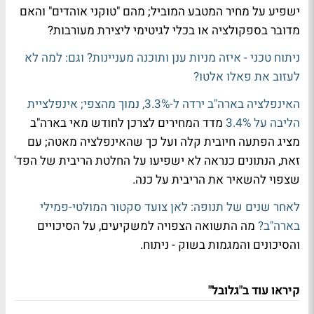
ישפיע על מחיר המטבע המוביל; מהם "טוקני אוהדים" והאם
מדובר בספקולציה או בכלי לגיטימי ליצירת מעורבות?
ניתוח טכני - איזה מניות ענן ותוכנה מעניינות? וגם: למה לא
לעזוב את פאלו אלטו?
האינפלציה בארה"ב ירדה ל-3.3%, נמוך מהצפי; אינפלציית
הליבה על 3.4%
מדד המחירים לצרכן לחודש מאי בארה"ב
מציג הפתעה חיובית קלה ועל כך שהאינפלציה מאטה; עם
זאת, הנתונים כנראה לא ישפיעו על החלטת הריבית של הפד'
שצפוי להשאיר את הריבית על כנה.
לאחר שנים של תנופה: לאן צועד סקטור המולטי-פמילי
בארה"ב?
מה התשואה הצפויה למשקיעים, על הסיכויים
והסיכונים והמגמות בשוק - ניתוח.
קיראו עוד ב"גלובל"