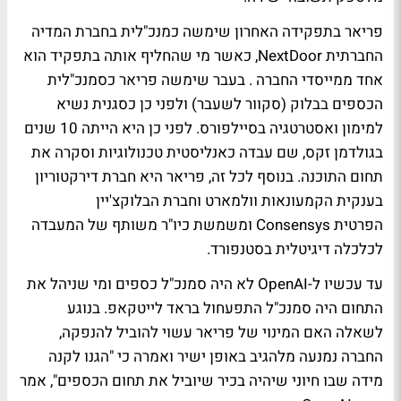
פריאר בתפקידה האחרון שימשה כמנכ"לית בחברת המדיה
החברתית NextDoor, כאשר מי שהחליף אותה בתפקיד הוא
אחד ממייסדי החברה . בעבר שימשה פריאר כסמנכ"לית
הכספים בבלוק (סקוור לשעבר) ולפני כן כסגנית נשיא
למימון ואסטרטגיה בסיילפורס. לפני כן היא הייתה 10 שנים
בגולדמן זקס, שם עבדה כאנליסטית טכנולוגיות וסקרה את
תחום התוכנה. בנוסף לכל זה, פריאר היא חברת דירקטוריון
בענקית הקמעונאות וולמארט וחברת הבלוקצ'יין
הפרטית Consensys ומשמשת כיו"ר משותף של המעבדה
לכלכלה דיגיטלית בסטנפורד.
עד עכשיו ל-OpenAI לא היה סמנכ"ל כספים ומי שניהל את
התחום היה סמנכ"ל התפעחול בראד לייטקאפ. בנוגע
לשאלה האם המינוי של פריאר עשוי להוביל להנפקה,
החברה נמנעה מלהגיב באופן ישיר ואמרה כי "הגנו לקנה
מידה שבו חיוני שיהיה בכיר שיוביל את תחום הכספים", אמר