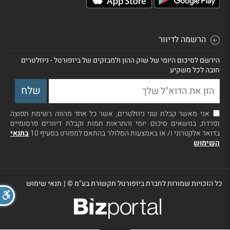
הרשמה לדיוור
הירשם לסיכום היומי של שוק ההון ולמבזקים של ביזפורטל - ניוזלטרים
חובה לכל משקיע
אני מאשר קבלת שני ניוזלטרים, אשר כל אחד מהווה רשימת תפוצה
נפרדת, בנושאים סיכום יומי והתראות חמות וקבלת דיוורים פרסומיים
בדואר אלקטרוני ו/ או באמצעות הסלולר בהתאם למפורט בסעיף 10
בתנאי
השימוש
כל הזכויות שמורות לחברת ביזפורטל תקשורת בע"מ ©
|
תנאי שימוש