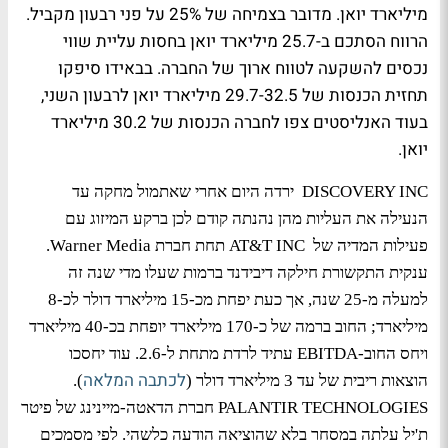
מיליארד יואן. מדובר בצמיחה של 25% על פני רבעון מקביל.
הרווח הסתכם ב-25.7 מיליארד יואן בחסות עליית שווי
נכסים להשקעה לטווח ארוך של החברה. בבאידו סיפקו
תחזית הכנסות של 29.7-32.5 מיליארד יואן לרבעון השני,
בעוד האנליסטים צפו לחברה הכנסות של 30.2 מיליארד
יואן.
DISCOVERY INC ירדה היום אחרי שאתמול מחקה עד
הנעילה את העליות מהן נהנתה קודם לכן ברקע המיזוג עם
פעילות המדיה של AT&T INC תחת חברת Warner Media.
ענקית התקשורת חילקה דיבידנד ברמות שעלו מדי שנה זה
למעלה מ-25 שנה, אך כעת יפחת מכ-15 מיליארד דולר לכ-8
מיליארד; החוב ברמה של כ-170 מיליארד יופחת בכ-40 מיליארד
ויחס החוב-EBITDA עתיד לרדת מתחת ל-2.6. עוד יחסכו
לכתבה המלאה
הוצאות ריבית של עד 3 מיליארד דולר (
).
PALANTIR TECHNOLOGIES חברת הדאטה-מיינינג של פיטר
ת'יל עלתה במסחר בלא שהוציאה הודעה כלשהי. לפי מסמכים