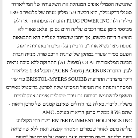
שהגישה הפמילי אופיס המנהלת את השקעותיו של המיליארדר
סטנלי דרקנמילר, היא רכשה 5.9 מיליון מניות של פלנטיר ב-139
מיליון דולר. PLUG POWER INC החברה המפתחת תאי דלק
מבוססי מימן עבור רכבים עלתה היום גם כן. פלאג פאוור לא
הוציאה דיווח כלשהו, אך ייתכן שהסיבה לעלייה היא התבטאות
נוספת מצד נשיא ארה"ב ג'ו ביידן על תמיכתו באנרגיה ירוקה,
הפעם בסיור שערך במתקן של יצרנית הרכב פורד. מניית חברת
הבינה המלאכותית C3 AI (סימול: AI) התחזקה ללא סיבה נראית
לעין. החברה AGENUS (סימול: AGEN) תקבל 1.38 מיליארד
דולר מיצרנית התרופות BRISTOL-MYERS SQUIBB כדי שזו
תמסחר ותפתח את הטיפול הניסיוני שלה לסרטן. בריסטול מאיירס
תשאף להשתמש בפיתוח גם עבור טיפולים אימונו-אונקולוגיים
משלה, לרבות כאלה נגד גידולים שאינם קטנים של סרטן ריאות -
שהם 85% ממקרי סרטן הריאות בעולם. AMC
ENTERTAINMENT HOLDINGS INC רשת בתי הקולנוע
עלתה מעט לאחר שבטרום המסחר קפצה, וזאת ללא שהוציאה
דיווח רלוונטי. בשוק מדברים פעם נוספת על חזרה של "מניות