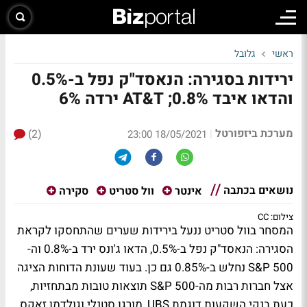
ראשי
גלובל
ירידות בסגירה: הנאסד"ק נפל ב-0.5%
והדאו איבד 0.8%; AT&T ירדה 6%
מערכת ביזפורטל
(2)
|
18/05/2021 23:00
נושאים בכתבה
אינטר
וול סטריט
סקירה
צילום: CC
המסחר בוול סטריט ננעל בירידות שערים שהתחסקו לקראת
הסגירה: הנאסד"ק נפל ב-0.5%, הדאו ג'ונס ירד ב-0.8% וה-
S&P 500 נחלש ב-0.85% גם כן. בעוד שעונת הדוחות הציגה
אצל חברות רבות מה-S&P 500 תוצאות טובות מבתחזיות,
כעת בנקי השקעות דוגמת UBS, מורגן סטנלי וגולדמן זאקס