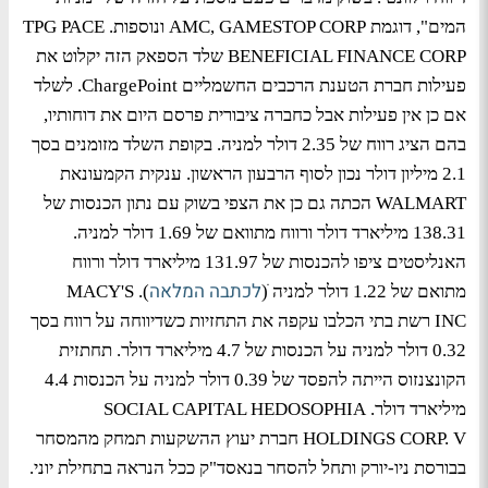
המים", דוגמת AMC, GAMESTOP CORP ונוספות. TPG PACE
BENEFICIAL FINANCE CORP שלד הספאק הזה יקלוט את
פעילות חברת הטענת הרכבים החשמליים ChargePoint. לשלד
אם כן אין פעילות אבל כחברה ציבורית פרסם היום את דוחותיו,
בהם הציג רווח של 2.35 דולר למניה. בקופת השלד מזומנים בסך
2.1 מיליון דולר נכון לסוף הרבעון הראשון. ענקית הקמעונאת
WALMART הכתה גם כן את הצפי בשוק עם נתון הכנסות של
138.31 מיליארד דולר ורווח מתוואם של 1.69 דולר למניה.
האנליסטים ציפו להכנסות של 131.97 מיליארד דולר ורווח
לכתבה המלאה
מתואם של 1.22 דולר למניה ׁ(
). MACY'S
INC רשת בתי הכלבו עקפה את התחזיות כשדיווחה על רווח בסך
0.32 דולר למניה על הכנסות של 4.7 מיליארד דולר. תחתזית
הקונצנזוס הייתה להפסד של 0.39 דולר למניה על הכנסות 4.4
מיליארד דולר. SOCIAL CAPITAL HEDOSOPHIA
HOLDINGS CORP. V חברת יעוץ ההשקעות תמחק מהמסחר
בבורסת ניו-יורק ותחל להסחר בנאסד"ק ככל הנראה בתחילת יוני.