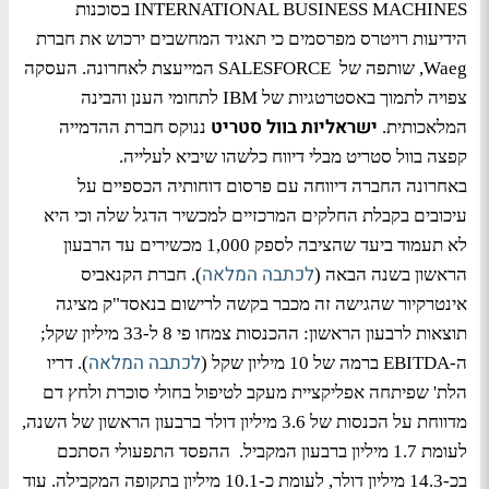
INTERNATIONAL BUSINESS MACHINES בסוכנות
הידיעות רויטרס מפרסמים כי תאגיד המחשבים ירכוש את חברת
Waeg, שותפה של SALESFORCE המייעצת לאחרונה. העסקה
צפויה לתמוך באסטרטגיות של IBM לתחומי הענן והבינה
ישראליות בוול סטריט
המלאכותית.
ננוקס חברת ההדמייה
קפצה בוול סטריט מבלי דיווח כלשהו שיביא לעלייה.
באחרונה החברה דיווחה עם פרסום דוחותיה הכספיים על
עיכובים בקבלת החלקים המרכזיים למכשיר הדגל שלה וכי היא
לא תעמוד ביעד שהציבה לספק 1,000 מכשירים עד הרבעון
לכתבה המלאה
הראשון בשנה הבאה (
). חברת הקנאביס
אינטרקיור שהגישה זה מכבר בקשה לרישום בנאסד"ק מציגה
תוצאות לרבעון הראשון: ההכנסות צמחו פי 8 ל-33 מיליון שקל;
לכתבה המלאה
ה-EBITDA ברמה של 10 מיליון שקל (
). דריו
הלת' שפיתחה אפליקציית מעקב לטיפול בחולי סוכרת ולחץ דם
מדווחת על הכנסות של 3.6 מיליון דולר ברבעון הראשון של השנה,
לעומת 1.7 מיליון ברבעון המקביל. ההפסד התפעולי הסתכם
בכ-14.3 מיליון דולר, לעומת כ-10.1 מיליון בתקופה המקבילה. עוד