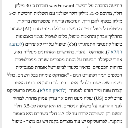
הודיעה החברה על רכישת wayForward תמורת כ-30 מיליון
דולר, מתוכם כ-25 מיליון דולר ישולמו עם השלמת הרכישה וכ-5
מיליון בכפוף לאבן דרך. הנרכשת פיתחה פלטפורמת בריאות
דיגיטלית לטיפול ותמיכה רגשית הכוללת מנוע חכם (AI) שעוזר
בתהליך אבחון והתאמת טיפול, כלים לטיפול עצמי באמצעות
לכתבה
טיפול קוגנטיבי התנהגותי (cbt) וטיפול על ידי קאוצ׳רים (
המלאה
). אמדוקס נהנית בחודשיים האחרונים מעלייה נאה,
אחרי שקיבלה תביעות על הצגת מספרים שגויה-מניפולטיבית
בדוחות הכספיים. בראיון בלעדי לביזפורטל אומרת סמנכ"לית
הכספים תמר רפופורט דגים - "אמדוקס צומחת בכל השנים, כולל
בשנים של משבר כלכלי. אמנם היה לנו רבעון אחד עם האטה
לראיון המלא
קצרת טווח ומיד חזרנו לצמוח" (
). מניית פרוטליקס
פרוטליקס (US) עולה מעט היום אך עדיין עמוק מתחת למחיר
לפני ההודעה על כישלון הניסויים. אז היא קרסה לכ-3.5 דולר
ומשם רק השמיכה לרדת עד לכ-2.7 דולר כשהיום היא כאמור
מתקנת. לפרוטליקס יש עוד מוצרים בקנה ויש גם מוצר - טיפול