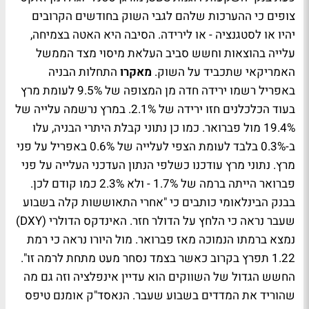
צופים כי ההערכות שלהם לגבי השוק בחודשים הקרובים
יהיו או לסטגנציה - או לירידה. הסיבה היא האטה בצמיחה,
עלייה בהוצאות וחשש סביב העלאת מיסוי מצד הממשל
האמריקאי שתכביד על השוק.
מאקרו
התחלות הבניה
באפריל רשמו ירידה חדה מן המצופה של 9.5% לעומת מרץ
בעוד הכלכלנים חזו ירידה של 2.1%. במרץ נרשמה עלייה של
19.4% מול פברואר. כמו כן נתוני קבלת היתרי הבניה, עלו
ב-0.3% בלבד לעומת הצפי לעלייה של 0.6% באפריל על פני
מרץ. נתוני מרץ עודכנו כשלפי הנתון העדכני העלייה על פני
פברואר הייתה ברמה של 1.7% - ולא 2.3% כמו קודם לכן.
בבנק הבינלאומי כותבים כי "אחרי התאוששות קלה בשבוע
שעבר נראה כי הלחץ על הדולר חזר. האינדקס הדולרי (DXY)
נמצא ברמתו הנמוכה מאז פברואר. מול היורו נראה כי רמת
1.22 תפרץ בקרוב כאשר בצמד נסחר מעט מתחת לרמה זו".
החשש הגדול של השווקים הוא עדיין אינפלציה וזה גם מה
שהוריד את המדדים בשבוע שעבר. הנאסד"ק אומנם טיפס