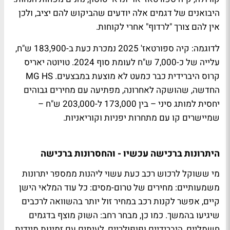
היבואנים של דגמים אלה יודעים שהביקוש להם יציב, ולכן
אין להם צורך "לרדוף" אחרי לקוחות.
לדוגמה: קיה ספורטאז' 2025 נמכרת כעת ב-183,900 ש"ח,
עלייה של כ-7,000 ש"ח לעומת סוף 2024. טויוטה יאריס
קרוס היברידית כבר כמעט לא מוצעת במבצעים. MG HS
החדשה, שהושקה לאחרונה, מפתיעה עם מחירים גבוהים
יחסית למותג סיני – בין 173,000 ל-203,000 ש"ח –
שמיישרים קו עם מתחרות יפניות וקוריאניות.
היתרונות ברכישה עכשיו - והחסרונות ברכישה
מי ששוקל לרכוש רכב כעת עשוי ליהנות ממספר יתרונות
משמעותיים: מחירים של טרום-מסים: כל עוד המלאי הישן
קיים, אפשר לקנות רכב במחיר זול יותר בהשוואה לרכבים
שיגיעו בהמשך. כמו כן, מבחר רחב: השוק מוצף בדגמים
חשמליים, היברידיים ופופולריים, לעיתים עם זמינות מיידית