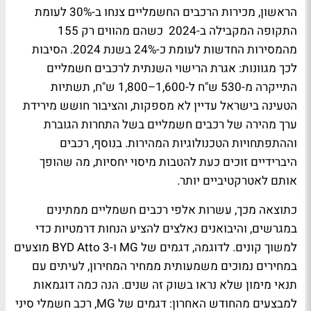
הראשון, מכירות הרכבים החשמליים צנחו ב-30% לעומת
התקופה המקבילה ב-2024 כשהם מהווים רק 155
מהמסירות החדשות לעומת כ-24% בשנת 2024. הסיבות
לכך מגוונות: אגרת הרישוי השנתית לרכבים חשמליים
התייקרה מ-530 ש"ח ל-1,600–1,800 ש"ח, תשתיות
הטעינה בישראל עדיין לא מספקות, והציבור חושש מירידת
ערך מהירה של רכבים חשמליים בשל התחרות הגוברת
וההתפתחויות הטכנולוגיות המהירות. בנוסף, רכבים
היברידיים זוכים כעת להטבות מיסוי יחסיות, מה שהופך
אותם לאטרקטיביים יותר.
כתוצאה מכך, עשרות אלפי רכבים חשמליים ממתינים
במגרשים, והיבואנים נאלצים להציע הנחות דרמטיות כדי
למשוך קונים. לדוגמה, דגמים של MG ו-BYD Atto 3 מוצעים
במחירים נמוכים משמעותית ממחיר המחירון, לעיתים עם
תנאי מימון שלא נראו בשוק זה שנים. הנה כמה דוגמאות
למבצעים מהחודש האחרון: דגמים של MG, רכב חשמלי סיני