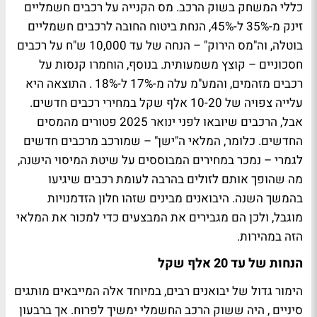
כללי המשחק בשוק הרכב. מס הקנייה על רכבים חשמליים
זינק מ-35% ל-45%, הנחת ביטוח החובה לרכבים חשמליים
בוטלה, וה"מס הירוק" – הנחה של עד 10,000 ש"ח על רכבים
חסכוניים – קוצץ משמעותית. בנוסף, הוחמרו קנסות על
רכבים מזהמים, והמע"מ עלה מ-17% ל-18% . התוצאה היא
עלייה צפויה של 10-20 אלף שקל במחירי רכבים חדשים.
אבל, הרכבים שיובאו לפני ינואר 2025 פטורים מהמסים
החדשים. כלומר, המלאי ה"ישן" – שמורכב מרכבים חדשים
לגמרי – נמכר במחירים המבוססים על שיטת המיסוי הישנה,
מה שהופך אותם לזולים בהרבה לעומת רכבים שיגיעו
בהמשך השנה. היבואנים מבינים שזהו חלון הזדמנויות
מוגבל, ולכן הם מגבירים את המבצעים כדי למכור את המלאי
הזה במהירות.
הנחות של עד 20 אלף שקל
הימור גדול של יבואנים רבים, במיוחד אלה המייבאים מותגים
סיניים , היה ששוק הרכב החשמלי ימשיך לפרוח. אך ברבעון