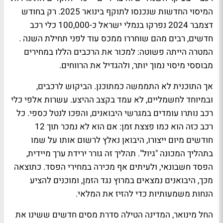
המיסוי החדשות שנכנסו לתוקף בינואר 2025. רק בחודש
דצמבר 2024 נפרקו בנמלי ישראל כ-100,000 כלי רכב
חדשים, רבים מהם שוחררו ממכס עוד לפני תחילת השנה .
המטרה הייתה פשוטה: למכור את הרכבים הללו במחירים
מבוססי מיסוי נמוך יותר, ולהגדיל את הרווחים.
אך התוכנית לא התממשה כמתוכנן. הביקוש לרכבים,
ובמיוחד לחשמליים, לא עמד בקצב ההיצע. עשרות אלפי כלי
רכב נותרו עומדים במגרשי היבואנים, והפכו לנטל כספי. כל
רכב כזה הוא כמו פצצת זמן: אם הוא לא נמכר תוך 12
חודשים מיום ייצורו, היבואן נאלץ לרשום אותו על שמו
בתהליך המכונה "גיול". תהליך זה גורר ירידת ערך מיידית,
הפסד חשבונאי, ולעיתים אף מכירה במחירי הפסד. כתוצאה
מכך, היבואנים נמצאים במרוץ נגד הזמן, ומוכנים להציע
הנחות משמעותיות כדי להזיז את המלאי.
החל מינואר, המדינה הטילה סדרת מסים חדשים ששינו את