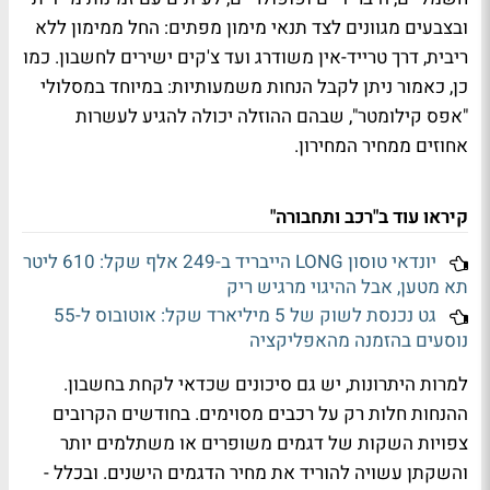
ובצבעים מגוונים לצד תנאי מימון מפתים: החל ממימון ללא
ריבית, דרך טרייד-אין משודרג ועד צ'קים ישירים לחשבון. כמו
כן, כאמור ניתן לקבל הנחות משמעותיות: במיוחד במסלולי
"אפס קילומטר", שבהם ההוזלה יכולה להגיע לעשרות
אחוזים ממחיר המחירון.
קיראו עוד ב"רכב ותחבורה"
יונדאי טוסון LONG הייבריד ב-249 אלף שקל: 610 ליטר
תא מטען, אבל ההיגוי מרגיש ריק
גט נכנסת לשוק של 5 מיליארד שקל: אוטובוס ל-55
נוסעים בהזמנה מהאפליקציה
למרות היתרונות, יש גם סיכונים שכדאי לקחת בחשבון.
ההנחות חלות רק על רכבים מסוימים. בחודשים הקרובים
צפויות השקות של דגמים משופרים או משתלמים יותר
והשקתן עשויה להוריד את מחיר הדגמים הישנים. ובכלל -