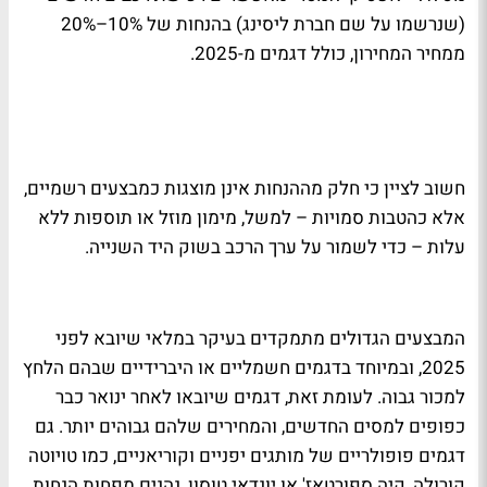
(שנרשמו על שם חברת ליסינג) בהנחות של 10%–20%
ממחיר המחירון, כולל דגמים מ-2025.
חשוב לציין כי חלק מההנחות אינן מוצגות כמבצעים רשמיים,
אלא כהטבות סמויות – למשל, מימון מוזל או תוספות ללא
עלות – כדי לשמור על ערך הרכב בשוק היד השנייה.
המבצעים הגדולים מתמקדים בעיקר במלאי שיובא לפני
2025, ובמיוחד בדגמים חשמליים או היברידיים שבהם הלחץ
למכור גבוה. לעומת זאת, דגמים שיובאו לאחר ינואר כבר
כפופים למסים החדשים, והמחירים שלהם גבוהים יותר. גם
דגמים פופולריים של מותגים יפניים וקוריאניים, כמו טויוטה
קורולה, קיה ספורטאז' או יונדאי טוסון, נהנים מפחות הנחות.