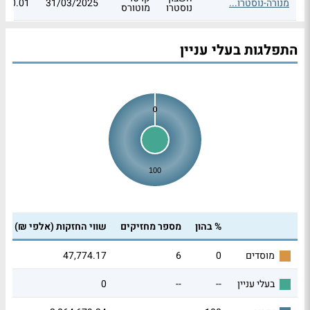
מנורה-נוסטרו...
31/03/2025
0.01
נוסטרו
מוטורס
התפלגות בעלי עניין
0
0
100
% בהון
מספר מחזיקים
שווי החזקות (אלפי ₪)
47,774.17
6
0
מוסדים
0
--
--
בעלי עניין