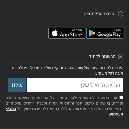
הורדת אפליקציה
הרשמה לדיוור
הירשם לסיכום היומי של שוק ההון ולמבזקים של ביזפורטל - ניוזלטרים
חובה לכל משקיע
אני מאשר קבלת שני ניוזלטרים, אשר כל אחד מהווה רשימת תפוצה
נפרדת, בנושאים סיכום יומי והתראות חמות וקבלת דיוורים פרסומיים
בדואר אלקטרוני ו/ או באמצעות הסלולר בהתאם למפורט בסעיף 10
בתנאי
השימוש