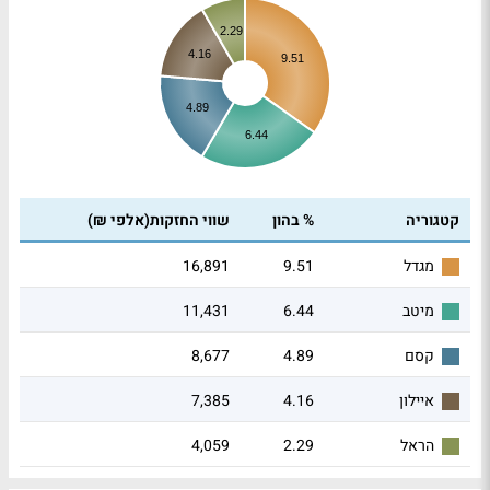
2.29
4.16
9.51
4.89
6.44
קטגוריה
% בהון
שווי החזקות(אלפי ₪)
16,891
9.51
מגדל
11,431
6.44
מיטב
8,677
4.89
קסם
7,385
4.16
איילון
4,059
2.29
הראל