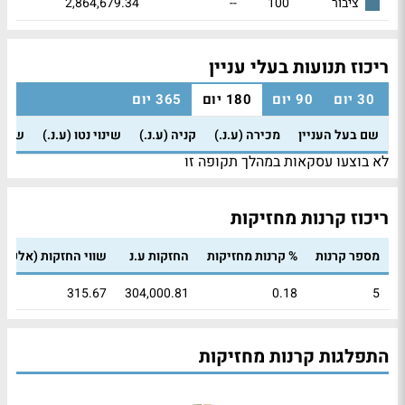
2,864,679.34
--
100
ציבור
ריכוז תנועות בעלי עניין
30 יום
90 יום
180 יום
365 יום
שם בעל העניין
מכירה (ע.נ.)
קניה (ע.נ.)
שינוי נטו (ע.נ.)
שינוי
לא בוצעו עסקאות במהלך תקופה זו
ריכוז קרנות מחזיקות
מספר קרנות
% קרנות מחזיקות
החזקות ע.נ
שווי החזקות (אלפי 
315.67
304,000.81
0.18
5
התפלגות קרנות מחזיקות