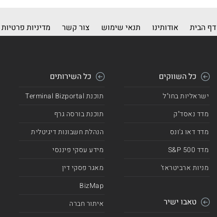
דף הבית
אודותינו
תנאי שימוש
צור קשר
מדיניות פרטיות
כל השווקים
כל השירותים
ישראליות בחו"ל
תוכנת Terminal Bizportal
מדד נאסד"ק
תוכנת בורסה גרף
מדד דאו ג'ונס
הנהלת חשבונות דיגיטלית
מדד 500 S&P
מידע עסקי פיננסי
מניות ארביטראז'
מאגר פסקי דין
BizMap
טאבו ישיר
איתור חברה