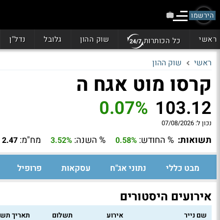
הירשמו
ראשי
שוק ההון
גלובל
נדל"ן
כל הכותרות
ראשי
שוק ההון
קרסו מוט אגח ה
0.07%
103.12
נכון ל:
07/08/2026
תשואות:
% החודש:
% השנה:
מח"מ:
2.47
3.52%
0.58%
מבט כללי
נתוני אג"ח
עסקאות
פרופיל
אירועים היסטורים
שם נייר
אירוע
תשלום
תאריך תשל