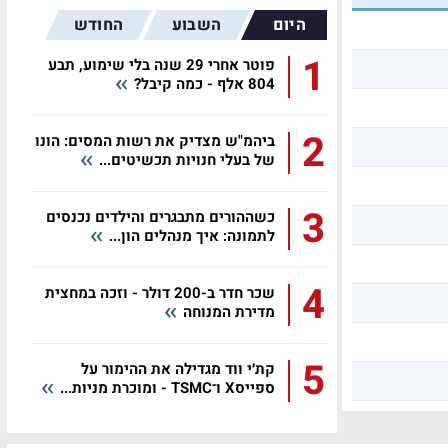
היום
השבוע
החודש
1
פוטר אחרי 29 שנה בלי שימוע, תבע
804 אלף - כמה קיבל?
2
ביהמ"ש מצדיק את רשות המסים: הונו
של בעלי חנויות תכשיטים...
3
כשההורים מתבגרים והילדים נכנסים
לתמונה: איך מנהלים הון...
4
שכר חדר ב-200 דולר - וזכה במחצית
מדירת המנוחה
5
קת׳י ווד מגדילה את ההימור על
ספייסX ו־TSMC - ומוכרת מניות...