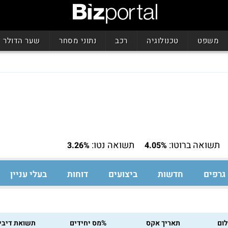
משפט
טכנולוגיה
רכב
נתוני מסחר
שער הדולר
תשואה ברוטו:
תשואה נטו:
3.26%
4.05%
גרפים
חדשות
ביצועים
דוחות
בעלי עניין
ום
תאריך אקס
%מס יחידים
תשואת דיבי