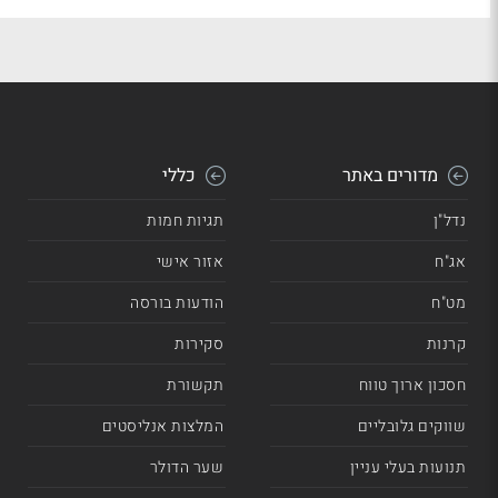
מדורים באתר
כללי
נדל"ן
תגיות חמות
אג"ח
אזור אישי
מט"ח
הודעות בורסה
קרנות
סקירות
חסכון ארוך טווח
תקשורת
שווקים גלובליים
המלצות אנליסטים
תנועות בעלי עניין
שער הדולר