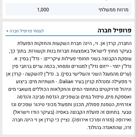
מרווח ממשלתי
1,000
פרופיל חברה
לעמוד פרופיל חברה +
החברה, קרדן אן. וי., הינה חברת השקעות והחזקות הפועלת
בעיקר מחוץ לישראל באמצעות חברות בנות וקשורות. בתוך כך,
עוסקת הקבוצה בשני תחומי פעילות עיקריים: - נדל"ן בסין: א.
נדל"ן יזמי - ייזום נדל"ן למגורים ומסחר, בכמה ערים ברחבי סין
(ערים מהמעגל השני והשלישי בסין). ב. נדל"ן להשקעה - קרדן אן
וי מפעילה ומנהלת קניון בעיר Dalian. - תשתיות מים: ביצוע
וניהול פרויקטים בתחומי המים והחקלאות הכוללים משאבי מים
ואספקת מים, טיפול במים ובשפכים, הנדסת סביבה והנדסה
אזרחית, הטמנת פסולת, תכנון ותפעול מכוני טיהור שפכים וגז
טבעי. בתחום זה פועלת הקבוצה באסיה (בעיקר הודו וישראל)
ואירופה (מזרח ומרכז אירופה). נציין כי קרדן אן וי הינה חברה
זרה, שהתאגדה בהולנד.