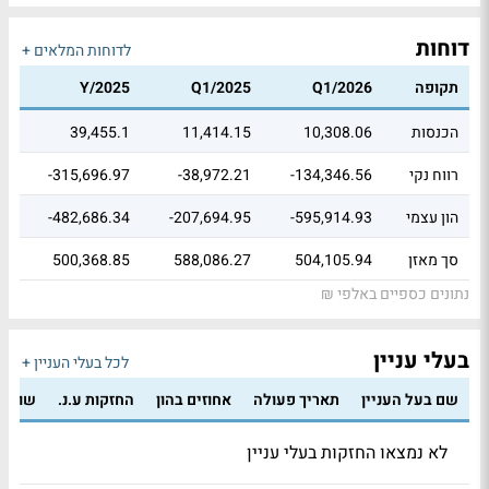
דוחות
לדוחות המלאים +
תקופה
Q1/2026
Q1/2025
Y/2025
הכנסות
10,308.06
11,414.15
39,455.1
רווח נקי
-134,346.56
-38,972.21
-315,696.97
הון עצמי
-595,914.93
-207,694.95
-482,686.34
סך מאזן
504,105.94
588,086.27
500,368.85
נתונים כספיים באלפי ₪
בעלי עניין
לכל בעלי העניין +
שם בעל העניין
תאריך פעולה
אחוזים בהון
החזקות ע.נ.
שווי 
לא נמצאו החזקות בעלי עניין