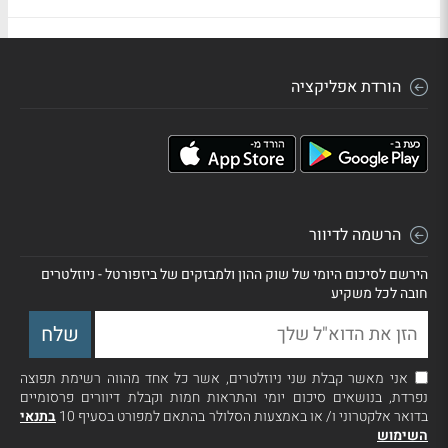
הורדת אפליקציה
הרשמה לדיוור
הירשם לסיכום היומי של שוק ההון ולמבזקים של ביזפורטל - ניוזלטרים
חובה לכל משקיע
אני מאשר קבלת שני ניוזלטרים, אשר כל אחד מהווה רשימת תפוצה
נפרדת, בנושאים סיכום יומי והתראות חמות וקבלת דיוורים פרסומיים
בדואר אלקטרוני ו/ או באמצעות הסלולר בהתאם למפורט בסעיף 10
בתנאי
השימוש