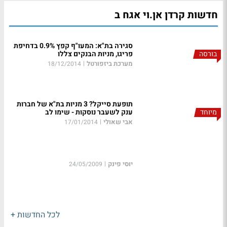
חדשות קרדן אן.וי אגח ב
סגירה בת"א: המעו"ף קפץ 0.9% בדחיפת
בורסה
פריגו, מניות הבנקים צללו
מערכת ביזפורטל
|
18/12/2014
תופעת סייקל? 3 מניות בת"א של חברות
מיוחד
ענק לשעבר נוסקות - שימו לב
אבי שאולי
|
17/01/2014
יוסי פינק
|
24/05/2009
לכל החדשות +