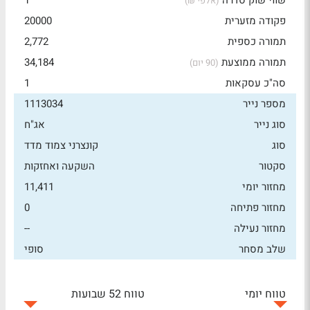
שווי שוק סדרה
1
(אלפי ₪)
פקודה מזערית
20000
תמורה כספית
2,772
תמורה ממוצעת
34,184
(90 יום)
סה"כ עסקאות
1
מספר נייר
1113034
סוג נייר
אג"ח
סוג
קונצרני צמוד מדד
סקטור
השקעה ואחזקות
מחזור יומי
11,411
מחזור פתיחה
0
מחזור נעילה
--
שלב מסחר
סופי
טווח יומי
טווח 52 שבועות