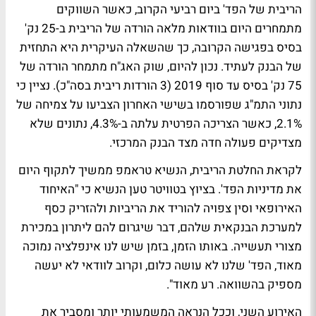
הריבית של הפד' ביום רביעי הקרוב, כאשר השווקים
מתמחרים היום בוודאות מלאה הורדה של הריבית ב-25 נק'
בסיס בפגישה הקרובה, כך שהשאלה העיקרית היא התחזית
של הבנק לעתיד. נכון להיום, שוק האג"ח מתמחר הורדה של
75 נק' בסיס עד סוף 2019 (3 הורדות ריבית בסה"כ). נציין כי
נתוני התמ"ג שפורסמו בשישי האחרון הצביעו על צמיחה של
2.1%, כאשר הצריכה הפרטית עלתה ב-4.3%, נתונים שלא
מצדיקים פעולה חדה מצד הבנק המרכזי.
לקראת החלטת הריבית, הנשיא טראמפ ממשיך לתקוף היום
את מדיניות הפד'. בציוץ בטוויטר טען הנשיא כי "האיחוד
האירופאי וסין צפויה להוריד את הריביות ולהזריק כסף
למערכת הבנקאית שלהם, דבר שיגרום להם ליתרון במכירת
מצורי תעשייה. באותו הזמן, בזמן שיש לנו אינפלציה נמוכה
מאוד, הפד' שלנו לא עושה כלום, וקרוב לוודאי לא יעשה
מספיק בהשוואה. רע מאוד".
האירוע השני, וככל הנראה המשמעותי יותר ומסביר את