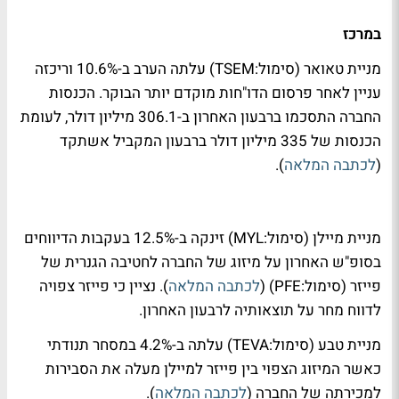
במרכז
מניית טאואר (סימול:TSEM) עלתה הערב ב-10.6% וריכזה
עניין לאחר פרסום הדו"חות מוקדם יותר הבוקר. הכנסות
החברה התסכמו ברבעון האחרון ב-306.1 מיליון דולר, לעומת
הכנסות של 335 מיליון דולר ברבעון המקביל אשתקד
(
לכתבה המלאה
).
מניית מיילן (סימול:MYL) זינקה ב-12.5% בעקבות הדיווחים
בסופ"ש האחרון על מיזוג של החברה לחטיבה הגנרית של
פייזר (סימול:PFE) (
לכתבה המלאה
). נציין כי פייזר צפויה
לדווח מחר על תוצאותיה לרבעון האחרון.
מניית טבע (סימול:TEVA) עלתה ב-4.2% במסחר תנודתי
כאשר המיזוג הצפוי בין פייזר למיילן מעלה את הסבירות
למכירתה של החברה (
לכתבה המלאה
).