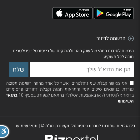
הרשמה לדיוור
הירשם לסיכום היומי של שוק ההון ולמבזקים של ביזפורטל - ניוזלטרים
חובה לכל משקיע
אני מאשר קבלת שני ניוזלטרים, אשר כל אחד מהווה רשימת תפוצה
נפרדת, בנושאים סיכום יומי והתראות חמות וקבלת דיוורים פרסומיים
בדואר אלקטרוני ו/ או באמצעות הסלולר בהתאם למפורט בסעיף 10
בתנאי
השימוש
כל הזכויות שמורות לחברת ביזפורטל תקשורת בע"מ ©
|
תנאי שימוש