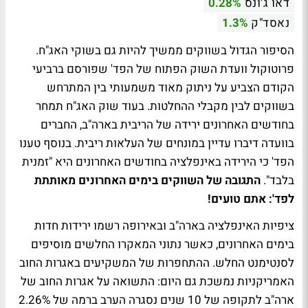
דאו ג'ונס
0.28%
נאסד"ק
1.3%
הסיפור הגדול בשווקים ממשיך להיות גם בשוקי האג"ח.
פרוטוקול וועדת השוק הפתוח של הפד' שפורסם ברביעי
הקודם הצביע על ניתוק מאוד משמעותי בין המתרחש
בשווקים לבין מקבלי ההחלטות. בעוד שוק האג"ח תמחר
בחודשים האחרונים ירידה של הריבית בארה"ב, החברים
בוועדה דיברו עדיין במונחים של העלאות ריבית. בנוסף טענו
הפד' כי הירידה באינפלציה בחודשים האחרונים היא "זמנית
בלבד".
התגובה של השווקים בימים האחרונים מאותתת
לפד': אתם טועים!
ציפיות האינפלציה בארה"ב ובאירופה רשמו ירידות חדות
בימים האחרונים, כאשר נתוני המאקרו החלשים מוסיפים
לסנטימנט החלש. ההתחפרות של המשקיעים באגרות החוב
האמריקניות נמשכת גם היום: התשואה על אגרות החוב של
ארה"ב לתקופה של 10 שנים נסגרה הערב ברמה של 2.26%