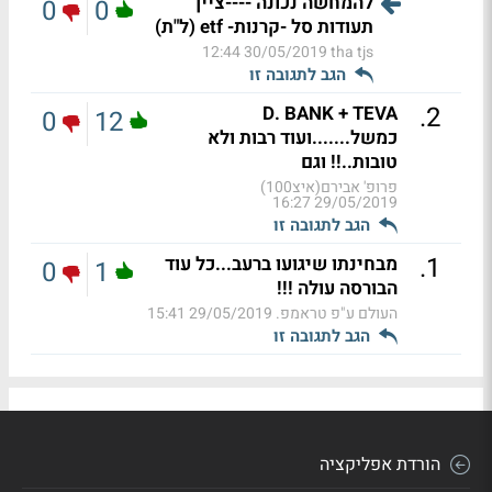
להמחשה נכונה ----ציין
0
0
תעודות סל -קרנות- etf (ל"ת)
30/05/2019 12:44
tha tjs
הגב לתגובה זו
.
2
D. BANK + TEVA
0
12
כמשל.......ועוד רבות ולא
טובות..!! וגם
פרופ' אבירם(איצ100)
29/05/2019 16:27
הגב לתגובה זו
.
1
מבחינתו שיגועו ברעב...כל עוד
0
1
הבורסה עולה !!!
העולם ע"פ טראמפ.
29/05/2019 15:41
הגב לתגובה זו
הורדת אפליקציה