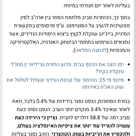
בעליות לאחר יום תנודתי במיוחד.
בתוך כך, הכותרות סביב מלחמת הסחר בין ארה"ב לסין
ממשיכות להעיב על הסנטימנט. ע"פ פרסומים בתקשורת
הסינית, בייג'ינג שוקלת לקצץ ביצוא היסודות הנדירים, אשר
נמצאים בשימוש בתחומי הביטחון, האנרגיה, האלקטרוניקה
והמכוניות (
לכתבה המלאה
).
יפן רוצה את הכסף בבית: מדוע החזרת טריליוני ין מחו"ל
נתקלת בקיר?
מינוף פי 25: ההימור של קרנות הגידור שעלול לטלטל את
שוק האג"ח באירופה
בגזרת הסחורות, הנפט נסגר בירידות של 0.4% בלבד, וזאת
לאחר שאיבד 3.4% מוקדם יותר הערב. הנפט נסחר כעת
סביב רמה של 58.8 דולרים לחבית.
נציין כי הירידה כעת
עשויה להוריד עוד יותר את ציפיות האינפלציה בעולם,
ולהקפיץ את הריביות בשוק הקונצרני
. הזהב נסגר בעליות