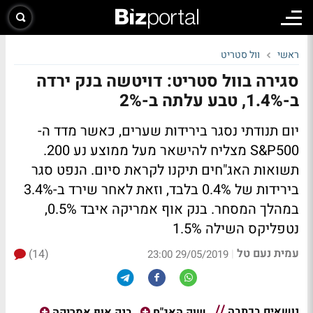
ראשי
וול סטריט
סגירה בוול סטריט: דויטשה בנק ירדה
ב-1.4%, טבע עלתה ב-2%
יום תנודתי נסגר בירידות שערים, כאשר מדד ה-
S&P500 מצליח להישאר מעל ממוצע נע 200.
תשואות האג"חים תיקנו לקראת סיום. הנפט סגר
בירידות של 0.4% בלבד, וזאת לאחר שירד ב-3.4%
במהלך המסחר. בנק אוף אמריקה איבד 0.5%,
נטפליקס השילה 1.5%
עמית נעם טל
(14)
|
29/05/2019 23:00
נושאים בכתבה
שוק האג"ח
בנק אוף אמריקה