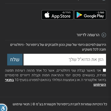
הרשמה לדיוור
הירשם לסיכום היומי של שוק ההון ולמבזקים של ביזפורטל - ניוזלטרים
חובה לכל משקיע
אני מאשר קבלת שני ניוזלטרים, אשר כל אחד מהווה רשימת תפוצה
נפרדת, בנושאים סיכום יומי והתראות חמות וקבלת דיוורים פרסומיים
בדואר אלקטרוני ו/ או באמצעות הסלולר בהתאם למפורט בסעיף 10
בתנאי
השימוש
כל הזכויות שמורות לחברת ביזפורטל תקשורת בע"מ ©
|
תנאי שימוש