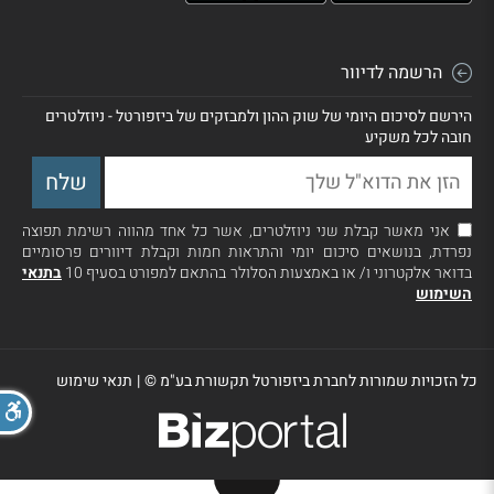
הרשמה לדיוור
הירשם לסיכום היומי של שוק ההון ולמבזקים של ביזפורטל - ניוזלטרים
חובה לכל משקיע
אני מאשר קבלת שני ניוזלטרים, אשר כל אחד מהווה רשימת תפוצה
נפרדת, בנושאים סיכום יומי והתראות חמות וקבלת דיוורים פרסומיים
בדואר אלקטרוני ו/ או באמצעות הסלולר בהתאם למפורט בסעיף 10
בתנאי
השימוש
כל הזכויות שמורות לחברת ביזפורטל תקשורת בע"מ ©
|
תנאי שימוש