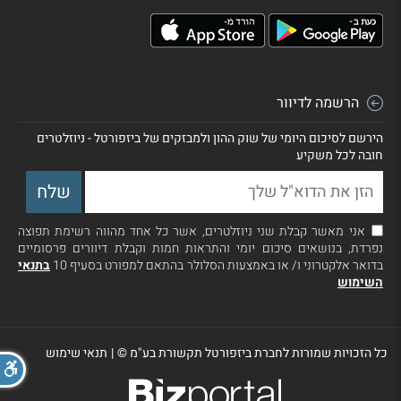
הרשמה לדיוור
הירשם לסיכום היומי של שוק ההון ולמבזקים של ביזפורטל - ניוזלטרים
חובה לכל משקיע
אני מאשר קבלת שני ניוזלטרים, אשר כל אחד מהווה רשימת תפוצה
נפרדת, בנושאים סיכום יומי והתראות חמות וקבלת דיוורים פרסומיים
בדואר אלקטרוני ו/ או באמצעות הסלולר בהתאם למפורט בסעיף 10
בתנאי
השימוש
כל הזכויות שמורות לחברת ביזפורטל תקשורת בע"מ ©
|
תנאי שימוש