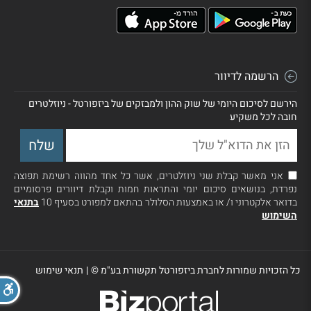
הרשמה לדיוור
הירשם לסיכום היומי של שוק ההון ולמבזקים של ביזפורטל - ניוזלטרים
חובה לכל משקיע
אני מאשר קבלת שני ניוזלטרים, אשר כל אחד מהווה רשימת תפוצה
נפרדת, בנושאים סיכום יומי והתראות חמות וקבלת דיוורים פרסומיים
בדואר אלקטרוני ו/ או באמצעות הסלולר בהתאם למפורט בסעיף 10
בתנאי
השימוש
כל הזכויות שמורות לחברת ביזפורטל תקשורת בע"מ ©
|
תנאי שימוש