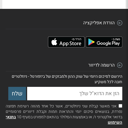
הורדת אפליקציה
הרשמה לדיוור
הירשם לסיכום היומי של שוק ההון ולמבזקים של ביזפורטל - ניוזלטרים
חובה לכל משקיע
אני מאשר קבלת שני ניוזלטרים, אשר כל אחד מהווה רשימת תפוצה
נפרדת, בנושאים סיכום יומי והתראות חמות וקבלת דיוורים פרסומיים
בדואר אלקטרוני ו/ או באמצעות הסלולר בהתאם למפורט בסעיף 10
בתנאי
השימוש