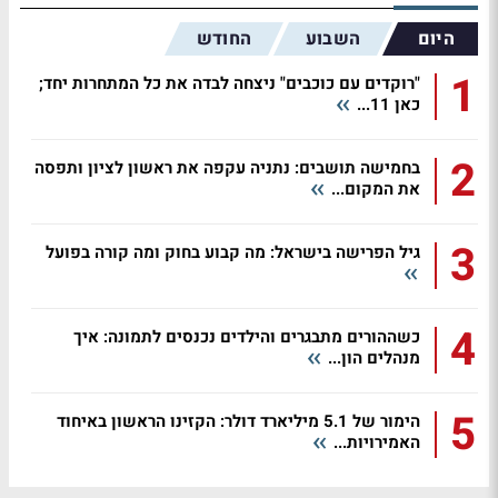
היום
השבוע
החודש
1
"רוקדים עם כוכבים" ניצחה לבדה את כל המתחרות יחד;
כאן 11...
2
בחמישה תושבים: נתניה עקפה את ראשון לציון ותפסה
את המקום...
3
גיל הפרישה בישראל: מה קבוע בחוק ומה קורה בפועל
4
כשההורים מתבגרים והילדים נכנסים לתמונה: איך
מנהלים הון...
5
הימור של 5.1 מיליארד דולר: הקזינו הראשון באיחוד
האמירויות...