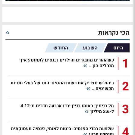
הכי נקראות
היום
השבוע
החודש
1
כשההורים מתבגרים והילדים נכנסים לתמונה: איך
מנהלים הון...
2
ביהמ"ש מצדיק את רשות המסים: הונו של בעלי חנויות
תכשיטים...
3
תל בנימין: באותו בניין ירדו ארבעה חדרים מ-4.12
ל-3.6 מיליון
4
שלושת רבדי הפנסיה: ביטוח לאומי, פנסיה תעסוקתית
וחיסכון פרטי