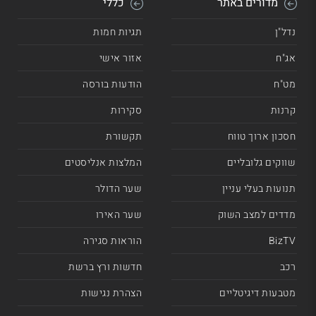
מדורים באתר
כללי
נדל"ן
תגיות חמות
אג"ח
אזור אישי
מט"ח
הודעות בורסה
קרנות
סקירות
חסכון ארוך טווח
תקשורת
שווקים גלובליים
המלצות אנליסטים
תנועות בעלי עניין
שער הדולר
מדדים למצב השוק
שער האירו
BizTV
הוראות סגירה
רכב
חדשות ורץ ברשת
מטבעות דיגיטליים
הצהרת נגישות