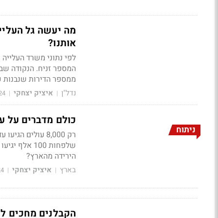
מה יעשה גל העלייה
אותנו?
המספר זניח. הנקודה שב
ממספר הדירות שנבנות כא
נדל"ן
איציק יצחקי
24
|
|
כולם מדברים על על
ניתוח
רק 8,000 עולים 
שלפחות 100 
הירידה מהארץ?
בארץ
איציק יצחקי
24
|
|
הקבלנים מחכים לעו