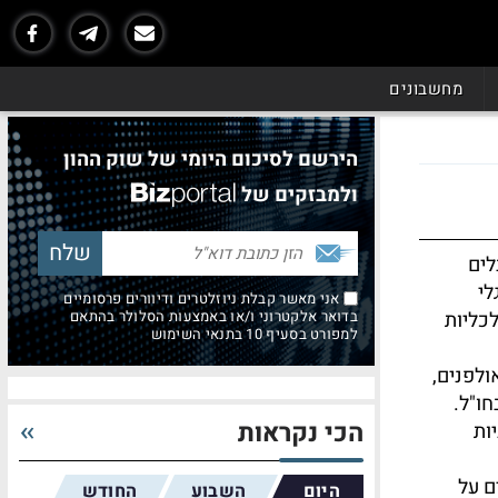
מחשבונים
הירשם לסיכום היומי של שוק ההון
ולמבזקים של
לים
לי
אני מאשר קבלת ניוזלטרים ודיוורים פרסומיים
לכליות
בדואר אלקטרוני ו/או באמצעות הסלולר בהתאם
למפורט בסעיף 10 בתנאי השימוש
ולפנים,
ו"ל.
הכי נקראות
ות
ם על
היום
השבוע
החודש