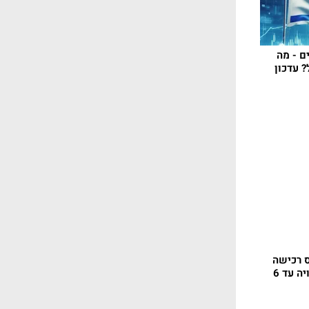
ם - מה
? עדכון
 רכישה
של 0.5% על דירה ששוויה עד 6