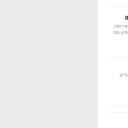
ם
ירופה,
פיע ומה
ודים