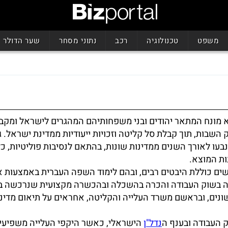
משפט
טכנולוגיה
רכב
נתוני מסחר
שער הדולר
 מונח המתאר יהודים ובני משפחותיהם המהגרים לישראל ומקב
השבות, תוך קבלת סל קליטה וזכויות ייעודיות ממדינת ישראל. ג
בעו לאורך השנים ממדינות שונות, בהתאם לנסיבות פוליטיות, כ
ות המוצא.
ים כוללת היבטים רבים, ובהם לימוד השפה העברית באמצעות א
מה בשוק העבודה והכרה בהשכלה ובהכשרה מקצועית שנרכשה בח
נים, ובראשם משרד העלייה והקליטה, אחראים על תיאום מדיני
ק העבודה ובענף ה
נדל"ן
הישראלי, כאשר היקפי העלייה משפיעי