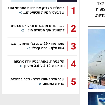
 לצד
1
ביהמ"ש מצדיק את רשות המסים: הונו
ועות
של בעלי חנויות תכשיטים...
דיות,
2
כשההורים מתבגרים והילדים נכנסים
לתמונה: איך מנהלים הון...
3
פוטר אחרי 29 שנה בלי שימוע, תבע
804 אלף - כמה קיבל?
4
תל בנימין: באותו בניין ירדו ארבעה
חדרים מ-4.12 ל-3.6 מיליון
5
שכר חדר ב-200 דולר - וזכה במחצית
מדירת המנוחה