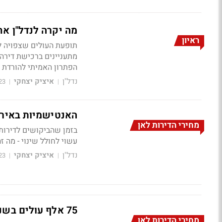
מה יקרה לנדל"ן א
ראיון
תופעת העולים שצפויה לה
מתעניינים ברכישת דירה 
הפתרון האמיתי להורדת מ
נדל"ן
איציק יצחקי
23
|
|
האנטישמיות באירופ
מחירי הדירות לאן
בזמן שהביקושים לדירות 
עשוי לחולל שינוי - מה 
נדל"ן
איציק יצחקי
23
|
|
75 אלף עולים בשנה - איך זה משפיע על שוק הדיור ומה יהיה בהמשך?
מחירי הדירות לאן