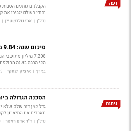
דעה
הקבלנים נותנים הטבות ג
יהודי העולם יגבירו את 
נדל"ן
ארז גולדשטיין
|
|
סיכום שנה: 9.84 מיליון תושבים בישראל - כמה עלו וכמה תינוקות נולדו?
הכי הרבה בשנה החולפת 
בארץ
איציק יצחקי
23
|
|
הסכנה הגדולה ביות
ניתוח
גדל כאן דור שלם שלא יוד
מאבדים את התיאבון לקנ
נדל"ן
ד"ר אדם רויטר
3
|
|