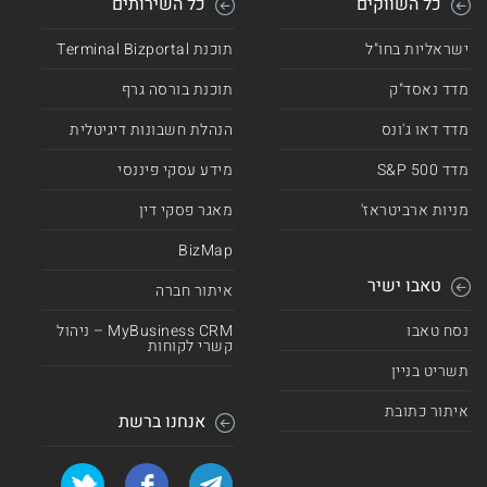
כל השווקים
כל השירותים
ישראליות בחו"ל
תוכנת Terminal Bizportal
מדד נאסד"ק
תוכנת בורסה גרף
מדד דאו ג'ונס
הנהלת חשבונות דיגיטלית
מדד 500 S&P
מידע עסקי פיננסי
מניות ארביטראז'
מאגר פסקי דין
BizMap
טאבו ישיר
איתור חברה
נסח טאבו
MyBusiness CRM – ניהול
קשרי לקוחות
תשריט בניין
איתור כתובת
אנחנו ברשת