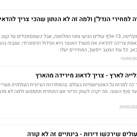
 למחירי הנדל"ן ולמה זה לא הנתון שהכי צריך להדאי
לפי נתוני משרד העלייה וקליטה, 13 אלף עולים הגיעו מאז המלחמה, אבל כשמסתכלים על ק
אמת צריכה להדאיג את משרד האוצר היא הגידול הדמוגרפי, שגבוה בהר
ן. כל עוד המצב יימשך, המחירים יעלו
10/04/20
ייה לארץ - צריך לדאוג מירידה מהארץ
הגיעו עד כה למרות גל האנטישמיות בעולם. בהסתדרות הציונית העולמית מערי
אלף יגיעו עד סוף השנה. מה יקרה לשוק הדיור אם התחזית תתממש ולמה לא מד
29/02/20
לים שירכשו דירות - בינתיים זה לא קורה