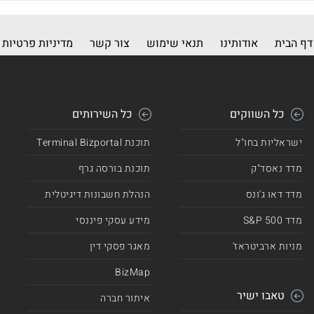
דף הבית
אודותינו
תנאי שימוש
צור קשר
מדיניות פרטיות
כל השווקים
כל השירותים
ישראליות בחו"ל
תוכנת Terminal Bizportal
מדד נאסד"ק
תוכנת בורסה גרף
מדד דאו ג'ונס
הנהלת חשבונות דיגיטלית
מדד 500 S&P
מידע עסקי פיננסי
מניות ארביטראז'
מאגר פסקי דין
BizMap
טאבו ישיר
איתור חברה