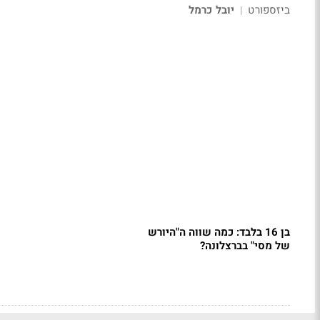
ביזספורט
יובל כרמל
|
בן 16 בלבד: כמה שווה ה"היורש
של מסי" בברצלונה?