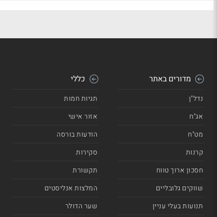
מדורים באתר
כללי
נדל"ן
תגיות חמות
אג"ח
אזור אישי
מט"ח
הודעות בורסה
קרנות
סקירות
חסכון ארוך טווח
תקשורת
שווקים גלובליים
המלצות אנליסטים
תנועות בעלי עניין
שער הדולר