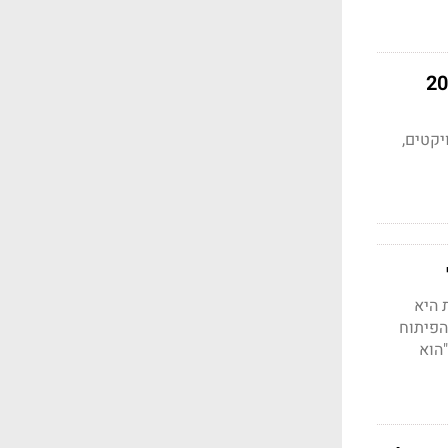
יליון שקל ומצפה להרוויח עוד שנה בקצב של 200
יקטים,
זמית היא
הפיתוח
"הוא