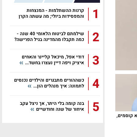
1
קרנות ההשתלמות - המנצחות
והמפסידות ביולי; מה עשתה הקרן
שלכם?
2
שילמתם לביטוח הלאומי 40 שנה -
כמה תקבלו מהמדינה בגיל הפרישה?
3
דודי אפל, מיכאל קליינר והאחים
איציק ויפה דיין נעצרו בחשד...
4
כשההורים מתבגרים והילדים נכנסים
לתמונה: איך מנהלים הון...
5
בנה קומה בלי היתר, אך ניצל עקב
איחור של שנה וחודשיים
א קוסמים,