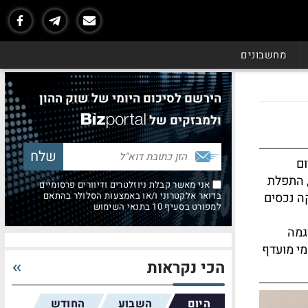
מחשבונים
הירשם לסיכום היומי של שוק ההון
ולמבזקים של
ום
 התפלת
אני מאשר קבלת ניוזלטרים ודיוורים פרסומיים
ה נכסים
בדואר אלקטרוני ו/או באמצעות הסלולר בהתאם
למפורט בסעיף 10 בתנאי השימוש
גמה
מי מועדף
הכי נקראות
היום
השבוע
החודש