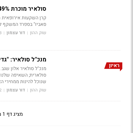
סולאיר מוכרת 49% מזכויות בפרויקטים בספרד תמורת 30-40 מיליון אירו
קרן השקעות אירופאית ח
סאביו" בספרד המשקף לצבר בהיקף של 600 מגה וואט שו
שוק ההון
דור עצמון
3
|
|
מנכ"ל סולאיר: "גדילה של פי 10 בשנתיים הקרו
ראיון
מנכ"ל סולאיר אלון שגב ב
סולארית; השאיפה שלנו 
שנוכל להינות ממחירי הא
שוק ההון
דור עצמון
2
|
|
מציג דף 1 מתוך 2