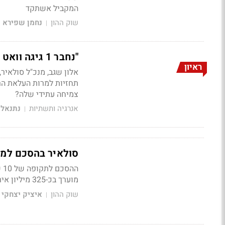
המקביל אשתקד
שוק ההון
נחמן שפירא
|
"נחבר 1 גיגה וואט עד סוף 2024. תשואה על ההון של 14% פלוס"
ראיון
אלון שגב, מנכ"ל סולאיר
תחזיות למרות העלאת הרי
צמיחה עתידי שלה?
אנרגיה ותשתיות
נתנאל 
|
סולאיר בהסכם למכירת ח
ה
מוערך בכ-325 מיליון אירו במשך 15 שנים
שוק ההון
איציק יצחקי
|