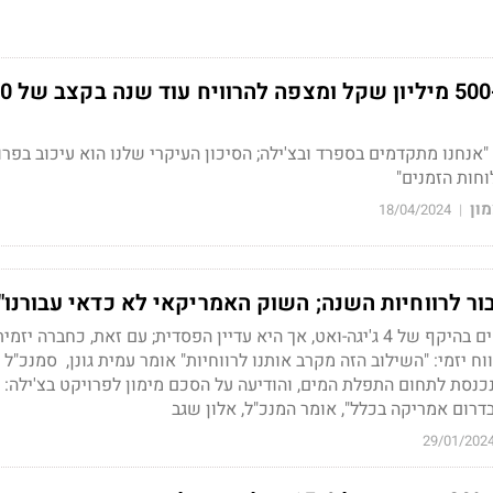
סולאיר נסחרת בכ-500 מ
"אנחנו מתקדמים בספרד ובצ'ילה; הסיכון העיקרי שלנו הוא עיכוב בפרו
וחות הזמנים"
מון
18/04/2024
|
בור לרווחיות השנה; השוק האמריקאי לא כדאי עבורנו"
לסולאיר יש צבר פרויקטים בהיקף של 4 ג'יגה-ואט, אך היא עדיין הפסדית; עם זאת, כחברה י
ווח יזמי: "השילוב הזה מקרב אותנו לרווחיות" אומר
עמית גונן, סמנכ"ל 
נכנסת לתחום התפלת המים, והודיעה על הסכם מימון לפרויקט בצ'ילה: 
בדרום אמריקה בכלל", אומר
המנכ"ל, אלון שגב
29/01/202