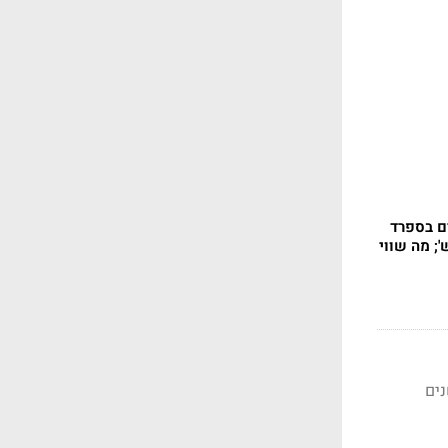
ם בספרד
יליון ש'; מה שווי