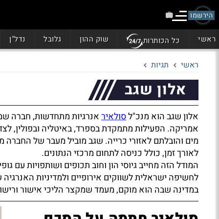
הירשמו
ראשי
שוק ההון
גלובל
נדל"ן
כל הכותרות
ראשי
תגיות
אלון שגב
אלון שגב הוא מנכ"ל
סולאיר
אנרגיות מתחדשות, חברה שמיי
אמריקה. הפעילות מתמקדת בספרד, באיטליה ובפולין, לצ
מים והובלתם לאזורי כרייה. שגב מוביל מעבר של החברה
לאורך זמן, כולל כניסה לתחום מרכזי הנתונים.
המודל הזה מחייב גיוסי הון וחוב תכופים ושותפויות עם גו
לחשיפה ישראלית לשווקים אירופיים ולמדיניות האנרגיה 
במדינה שבה הוא מוקם, מעמד שמקצר הליכי אישור ורישוי