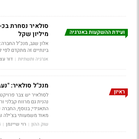
ועידת ההשקעות באנרגיה
מיליון שקל
אלון שגב, מנכ"ל החברה: 
בינתיים זה מתקדם לפי ל
אנרגיה ותשתיות
דור עצ
|
מנכ"ל סולאיר: "נע
ראיון
נהנית גם מרווח קבלני ור
התאגידי
; בנוסף, החברה 
מאוד משמעותי בצ'ילה ו
שוק ההון
רוי שיינמן
4
|
|