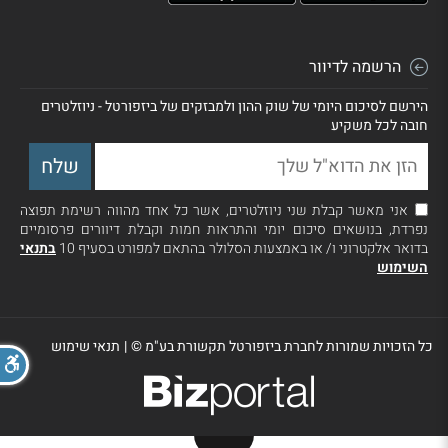
הרשמה לדיוור
הירשם לסיכום היומי של שוק ההון ולמבזקים של ביזפורטל - ניוזלטרים
חובה לכל משקיע
אני מאשר קבלת שני ניוזלטרים, אשר כל אחד מהווה רשימת תפוצה
נפרדת, בנושאים סיכום יומי והתראות חמות וקבלת דיוורים פרסומיים
בדואר אלקטרוני ו/ או באמצעות הסלולר בהתאם למפורט בסעיף 10
בתנאי
השימוש
כל הזכויות שמורות לחברת ביזפורטל תקשורת בע"מ ©
|
תנאי שימוש