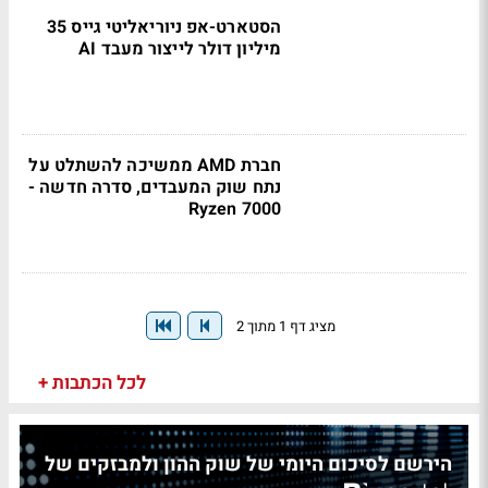
הסטארט-אפ ניוריאליטי גייס 35
מיליון דולר לייצור מעבד AI
חברת AMD ממשיכה להשתלט על
נתח שוק המעבדים, סדרה חדשה -
Ryzen 7000
מציג דף 1 מתוך 2
לכל הכתבות +
הירשם לסיכום היומי של שוק ההון ולמבזקים של