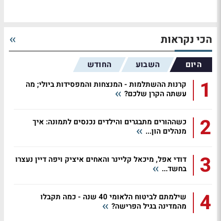
הכי נקראות
היום
השבוע
החודש
1
קרנות ההשתלמות - המנצחות והמפסידות ביולי; מה
עשתה הקרן שלכם?
2
כשההורים מתבגרים והילדים נכנסים לתמונה: איך
מנהלים הון...
3
דודי אפל, מיכאל קליינר והאחים איציק ויפה דיין נעצרו
בחשד...
4
שילמתם לביטוח הלאומי 40 שנה - כמה תקבלו
מהמדינה בגיל הפרישה?