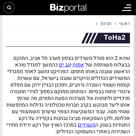
ראשי
תגיות
ToHa2
טוהא 2 הוא מגדל משרדים בצפון מערב תל אביב, המוקם
בבעלות משותפת של
אמות
ו
גב ים
כהמשך למגדל טוהא
הראשון שנבנה באותו מתחם. הפרויקט נחשב לאחד ממגדלי
המשרדים הגדולים והיקרים שנבנו בישראל, עם עשרות
קומות ושטחי השכרה נרחבים, ותוכנן כבניין ירוק עם מפלס
ציבורי פתוח בבסיסו. המתחם ממוקם בסמוך לצירי תחבורה
מרכזיים ולתחנות של מערכות הסעת המונים, מה שהפך
אותו ליעד מבוקש בקרב חברות טכנולוגיה גדולות המחפשות
שטחי מטה. עבור המשקיעות הצפוי שיערוך משמעותי עם
אכלוסו, ולכן העסקאות סביבו נבחנות בקפידה על רקע
התנודות בשוק ה
משרדים
במרכז הארץ ועל רקע ירידת מחירי
השכירות באזורי התעסוקה הגדולים.