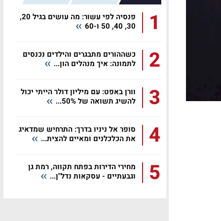
1
פנסיה לפי עשור: מה עושים בגיל 20,
30, 40, 50 ו-60
2
כשההורים מתבגרים והילדים נכנסים
לתמונה: איך מנהלים הון...
3
וורן באפט: עם מיליון דולר הייתי יכול
להשיג תשואה של 50%...
4
סופר אל ניניו בדרך: התרחיש שמדאיג
את הכלכלנים ומאיים להצית...
5
מחירי הדירות בפתח תקווה, רמת גן
וגבעתיים - עסקאות נדל"ן...