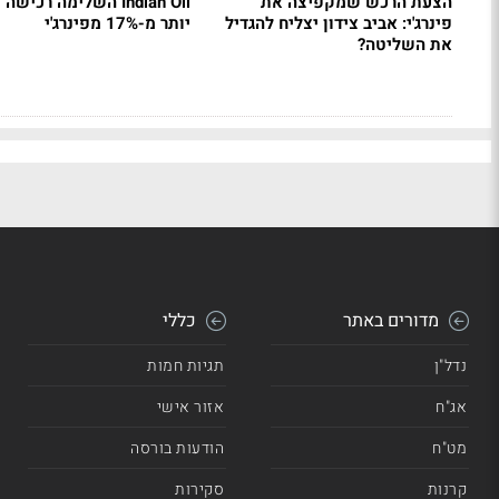
הצעת הרכש שמקפיצה את
Indian Oil השלימה רכיש
פינרג'י: אביב צידון יצליח להגדיל
יותר מ-17% מפינרג'י
את השליטה?
מדורים באתר
כללי
נדל"ן
תגיות חמות
אג"ח
אזור אישי
מט"ח
הודעות בורסה
קרנות
סקירות