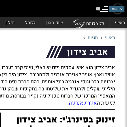
הירשמו
ראשי
שוק ההון
גלובל
נדל"ן
כל הכותרות
ראשי
תגיות
אביב צידון
אביב צידון הוא איש עסקים ויזם ישראלי, טייס קרב בעברו
אוויר ואבץ אוויר לאגירת אנרגיה ולתחבורה. צידון היה בין
יצרניות רכב וגופי אנרגיה בינלאומיים, בהם חברת נפט ה
מיליוני שקלים ולהגדיל את שליטתו בה בתקופות שבהן נד
המאפיין המרכזי של חברות טכנולוגיה נקייה בבורסה: מחזו
למגמת ה
אגירת אנרגיה
.
זינוק בפינרג'י: אביב צידון