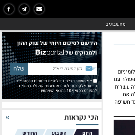
מחשבונים
הירשם לסיכום היומי של שוק ההון
ולמבזקים של
ומיניום
 פעולה עם
אני מאשר קבלת ניוזלטרים ודיוורים פרסומיים
רה עשרות
בדואר אלקטרוני ו/או באמצעות הסלולר בהתאם
למפורט בסעיף 10 בתנאי השימוש
לה את
צד חשיפה
הכי נקראות
היום
השבוע
החודש