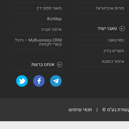
מניות ארביטראז'
מאגר פסקי דין
BizMap
טאבו ישיר
איתור חברה
נסח טאבו
MyBusiness CRM – ניהול
קשרי לקוחות
תשריט בניין
איתור כתובת
אנחנו ברשת
קשורת בע"מ ©
|
תנאי שימוש