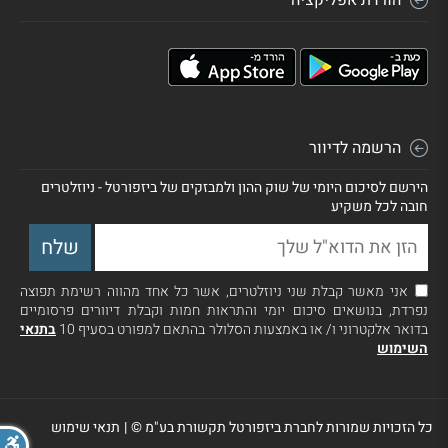
הרשמה לדיוור
הירשם לסיכום היומי של שוק ההון ולמבזקים של ביזפורטל - ניוזלטרים
חובה לכל משקיע
אני מאשר קבלת שני ניוזלטרים, אשר כל אחד מהווה רשימת תפוצה
נפרדת, בנושאים סיכום יומי והתראות חמות וקבלת דיוורים פרסומיים
בדואר אלקטרוני ו/ או באמצעות הסלולר בהתאם למפורט בסעיף 10
בתנאי
השימוש
כל הזכויות שמורות לחברת ביזפורטל תקשורת בע"מ ©
|
תנאי שימוש