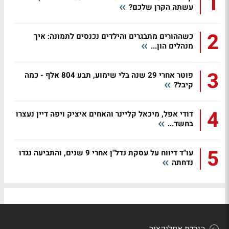
1
עשתה הקרן שלכם?
2
כשההורים מתבגרים והילדים נכנסים לתמונה: איך
מנהלים הון...
3
פוטר אחרי 29 שנה בלי שימוע, תבע 804 אלף - כמה
קיבל?
4
דודי אפל, מיכאל קליינר והאחים איציק ויפה דיין נעצרו
בחשד...
5
עו"ד דיווח על עסקת נדל"ן אחרי 9 שנים, והתביעה נגדו
נדחתה
הורדת אפליקציה