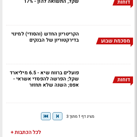
שקל, התשואה להון - 17%
דוחות
הקריטריון החדש (והסודי) למינוי
בדירקטוריון של הבנקים
מסכמת שבוע
פועלים ברווח שיא - 6.5 מיליארד
שקל; הפרשה להפסדי אשראי -
דוחות
אפס; השנה שלא תחזור
מציג דף 1 מתוך 3
לכל הכתבות +