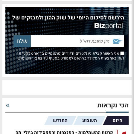
הירשם לסיכום היומי של שוק ההון ולמבזקים של
אני מאשר קבלת ניוזלטרים ודיוורים פרסומיים בדואר אלקטרוני
ו/או באמצעות הסלולר בהתאם למפורט בסעיף 10 בתנאי השימוש
הכי נקראות
היום
השבוע
החודש
קרנות ההשתלמות - המנצחות והמפסידות ביולי; מה