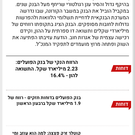
בהיקף גדול והסיר ענן רגולטורי שריחף מעל הבנק שנים.
במקביל הוביל את הבנק במשבר הקורונה, שבו נדרשה
המערכת הבנקאית לדחיית תשלומי הלוואות ולהפרשות
גדולות לחובות מסופקים. הבנק הציג בתקופתו רווחים של
מיליארדי שקלים ותשואה דו ספרתית על ההון, וקידם
רכישה עצמית של אגרות חוב. הודעת עזיבתו הפתיעה את
השוק ופתחה מרוץ מועמדים לתפקיד המנכ"ל.
הרווח הנקי של בנק הפועלים:
דוחות
2.23 מיליארד שקל. התשואה
להון - 16.4%
בנק הפועלים בדוחות חזקים - רווח של
1.9 מיליארד שקל ברבעון הראשון
דוחות
קוטלר זרק פצצה: למה הוא עוזב ומי