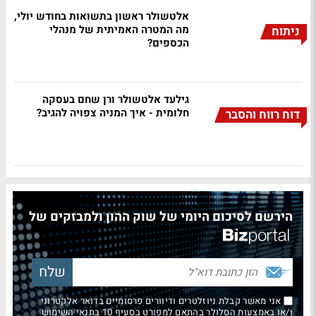
אלטשולר ראשון בתשואות בחודש יולי,
מה המטרה האמיתית של מנהלי
ניתוח
הכספים?
גילעד אלטשולר ורן שחם בעסקה
חלומית - איך המניה צפויה להגיב?
דוח רווח והסבר
הירשם לסיכום היומי של שוק ההון ולמבזקים של
אני מאשר קבלת ניוזלטרים ודיוורים פרסומיים בדואר אלקטרוני
ו/או באמצעות הסלולר בהתאם למפורט בסעיף 10 בתנאי השימוש