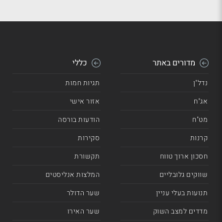
מדורים באתר
כללי
נדל"ן
תגיות חמות
אג"ח
אזור אישי
מט"ח
הודעות בורסה
קרנות
סקירות
חסכון ארוך טווח
תקשורת
שווקים גלובליים
המלצות אנליסטים
תנועות בעלי עניין
שער הדולר
מדדים למצב השוק
שער האירו