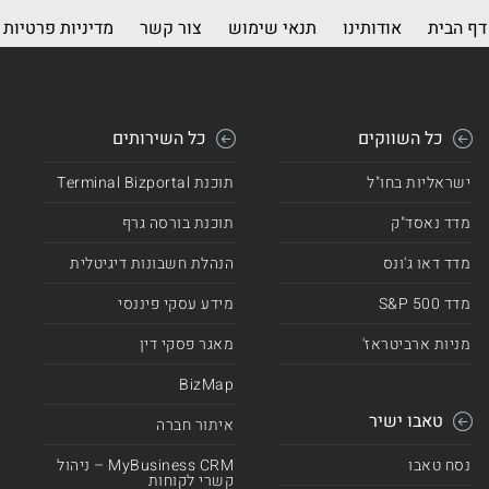
דף הבית
אודותינו
תנאי שימוש
צור קשר
מדיניות פרטיות
כל השווקים
כל השירותים
ישראליות בחו"ל
תוכנת Terminal Bizportal
מדד נאסד"ק
תוכנת בורסה גרף
מדד דאו ג'ונס
הנהלת חשבונות דיגיטלית
מדד 500 S&P
מידע עסקי פיננסי
מניות ארביטראז'
מאגר פסקי דין
BizMap
טאבו ישיר
איתור חברה
נסח טאבו
MyBusiness CRM – ניהול
קשרי לקוחות