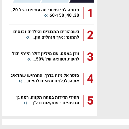
1
פנסיה לפי עשור: מה עושים בגיל 20,
30, 40, 50 ו-60
2
כשההורים מתבגרים והילדים נכנסים
לתמונה: איך מנהלים הון...
3
וורן באפט: עם מיליון דולר הייתי יכול
להשיג תשואה של 50%...
4
סופר אל ניניו בדרך: התרחיש שמדאיג
את הכלכלנים ומאיים להצית...
5
מחירי הדירות בפתח תקווה, רמת גן
וגבעתיים - עסקאות נדל"ן...