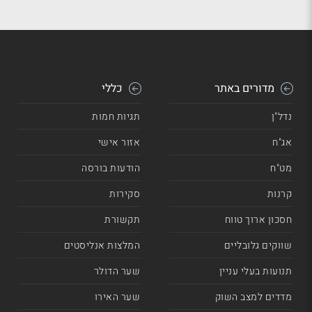
מדורים באתר
כללי
נדל"ן
תגיות חמות
אג"ח
אזור אישי
מט"ח
הודעות בורסה
קרנות
סקירות
חסכון ארוך טווח
תקשורת
שווקים גלובליים
המלצות אנליסטים
תנועות בעלי עניין
שער הדולר
מדדים למצב השוק
שער האירו