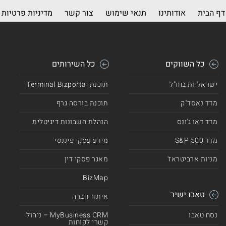
דף הבית
אודותינו
תנאי שימוש
צור קשר
מדיניות פרטיות
כל השווקים
כל השירותים
ישראליות בחו"ל
תוכנת Terminal Bizportal
מדד נאסד"ק
תוכנת בורסה גרף
מדד דאו ג'ונס
הנהלת חשבונות דיגיטלית
מדד 500 S&P
מידע עסקי פיננסי
מניות ארביטראז'
מאגר פסקי דין
BizMap
טאבו ישיר
איתור חברה
נסח טאבו
MyBusiness CRM – ניהול
קשרי לקוחות