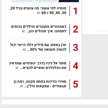
1
פנסיה לפי עשור: מה עושים בגיל 20,
30, 40, 50 ו-60
2
כשההורים מתבגרים והילדים נכנסים
לתמונה: איך מנהלים הון...
3
וורן באפט: עם מיליון דולר הייתי יכול
להשיג תשואה של 50%...
4
סופר אל ניניו בדרך: התרחיש שמדאיג
את הכלכלנים ומאיים להצית...
5
מחירי הדירות בפתח תקווה, רמת גן
וגבעתיים - עסקאות נדל"ן...