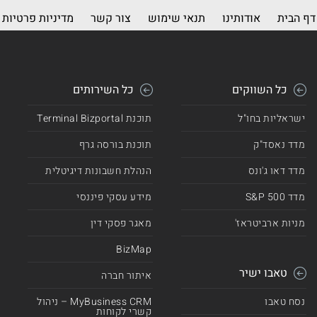
דף הבית
אודותינו
תנאי שימוש
צור קשר
מדיניות פרטיות
כל השווקים
כל השירותים
ישראליות בחו"ל
תוכנת Terminal Bizportal
מדד נאסד"ק
תוכנת בורסה גרף
מדד דאו ג'ונס
הנהלת חשבונות דיגיטלית
מדד 500 S&P
מידע עסקי פיננסי
מניות ארביטראז'
מאגר פסקי דין
BizMap
טאבו ישיר
איתור חברה
נסח טאבו
MyBusiness CRM – ניהול
קשרי לקוחות