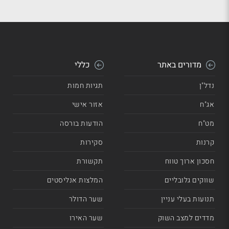
מדורים באתר
כללי
נדל"ן
תגיות חמות
אג"ח
אזור אישי
מט"ח
הודעות בורסה
קרנות
סקירות
חסכון ארוך טווח
תקשורת
שווקים גלובליים
המלצות אנליסטים
תנועות בעלי עניין
שער הדולר
מדדים למצב השוק
שער האירו