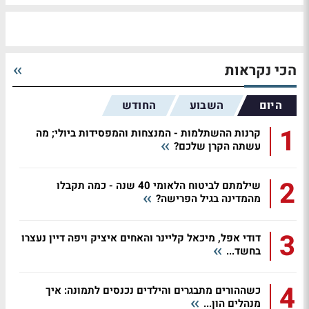
הכי נקראות
היום
השבוע
החודש
1
קרנות ההשתלמות - המנצחות והמפסידות ביולי; מה
עשתה הקרן שלכם?
2
שילמתם לביטוח הלאומי 40 שנה - כמה תקבלו
מהמדינה בגיל הפרישה?
3
דודי אפל, מיכאל קליינר והאחים איציק ויפה דיין נעצרו
בחשד...
4
כשההורים מתבגרים והילדים נכנסים לתמונה: איך
מנהלים הון...