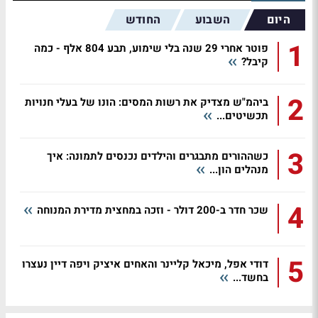
היום
השבוע
החודש
1
פוטר אחרי 29 שנה בלי שימוע, תבע 804 אלף - כמה
קיבל?
2
ביהמ"ש מצדיק את רשות המסים: הונו של בעלי חנויות
תכשיטים...
3
כשההורים מתבגרים והילדים נכנסים לתמונה: איך
מנהלים הון...
4
שכר חדר ב-200 דולר - וזכה במחצית מדירת המנוחה
5
דודי אפל, מיכאל קליינר והאחים איציק ויפה דיין נעצרו
בחשד...