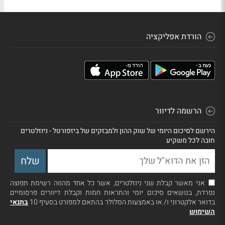
הורדת אפליקציה
הרשמה לדיוור
הירשם לסיכום היומי של שוק ההון ולמבזקים של ביזפורטל - ניוזלטרים
חובה לכל משקיע
אני מאשר קבלת שני ניוזלטרים, אשר כל אחד מהווה רשימת תפוצה
נפרדת, בנושאים סיכום יומי והתראות חמות וקבלת דיוורים פרסומיים
בדואר אלקטרוני ו/ או באמצעות הסלולר בהתאם למפורט בסעיף 10
בתנאי
השימוש