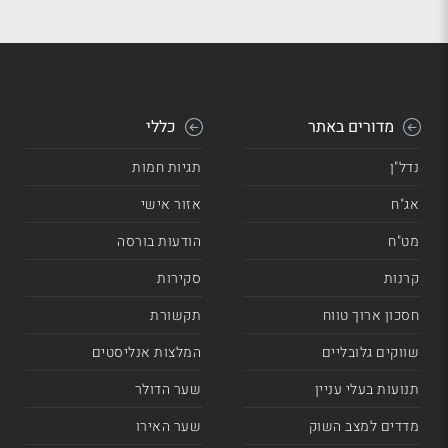
מדורים באתר
כללי
נדל"ן
תגיות חמות
אג"ח
אזור אישי
מט"ח
הודעות בורסה
קרנות
סקירות
חסכון ארוך טווח
תקשורת
שווקים גלובליים
המלצות אנליסטים
תנועות בעלי עניין
שער הדולר
מדדים למצב השוק
שער האירו