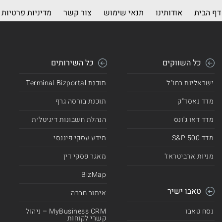
דף הבית
אודותינו
תנאי שימוש
צור קשר
מדיניות פרטיות
כל השווקים
כל השירותים
ישראליות בחו"ל
תוכנת Terminal Bizportal
מדד נאסד"ק
תוכנת בורסה גרף
מדד דאו ג'ונס
הנהלת חשבונות דיגיטלית
מדד 500 S&P
מידע עסקי פיננסי
מניות ארביטראז'
מאגר פסקי דין
BizMap
טאבו ישיר
איתור חברה
נסח טאבו
MyBusiness CRM – ניהול
קשרי לקוחות