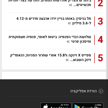
2
ביהמ"ש מצדיק את רשות המסים: הונו של בעלי חנויות
תכשיטים...
3
תל בנימין: באותו בניין ירדו ארבעה חדרים מ-4.12
ל-3.6 מיליון
4
שלושת רבדי הפנסיה: ביטוח לאומי, פנסיה תעסוקתית
וחיסכון פרטי
5
ספייס X זינקה 15.8% אחרי שחרור המניות; הנאסד״ק
זינק השבוע...
הורדת אפליקציה