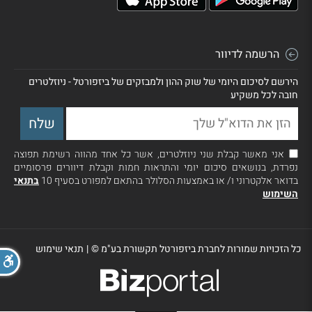
הרשמה לדיוור
הירשם לסיכום היומי של שוק ההון ולמבזקים של ביזפורטל - ניוזלטרים
חובה לכל משקיע
אני מאשר קבלת שני ניוזלטרים, אשר כל אחד מהווה רשימת תפוצה
נפרדת, בנושאים סיכום יומי והתראות חמות וקבלת דיוורים פרסומיים
בדואר אלקטרוני ו/ או באמצעות הסלולר בהתאם למפורט בסעיף 10
בתנאי
השימוש
כל הזכויות שמורות לחברת ביזפורטל תקשורת בע"מ ©
|
תנאי שימוש