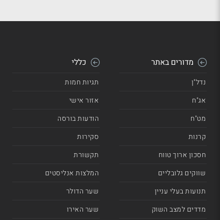
מדורים באתר
כללי
נדל"ן
תגיות חמות
אג"ח
אזור אישי
מט"ח
הודעות בורסה
קרנות
סקירות
חסכון ארוך טווח
תקשורת
שווקים גלובליים
המלצות אנליסטים
תנועות בעלי עניין
שער הדולר
מדדים למצב השוק
שער האירו