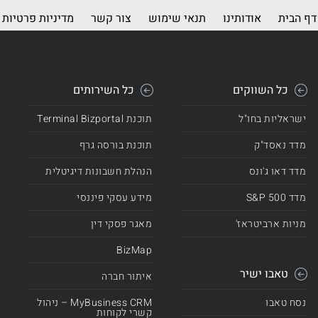
דף הבית
אודותינו
תנאי שימוש
צור קשר
מדיניות פרטיות
כל השווקים
כל השירותים
ישראליות בחו"ל
תוכנת Terminal Bizportal
מדד נאסד"ק
תוכנת בורסה גרף
מדד דאו ג'ונס
הנהלת חשבונות דיגיטלית
מדד 500 S&P
מידע עסקי פיננסי
מניות ארביטראז'
מאגר פסקי דין
BizMap
טאבו ישיר
איתור חברה
נסח טאבו
MyBusiness CRM – ניהול
קשרי לקוחות