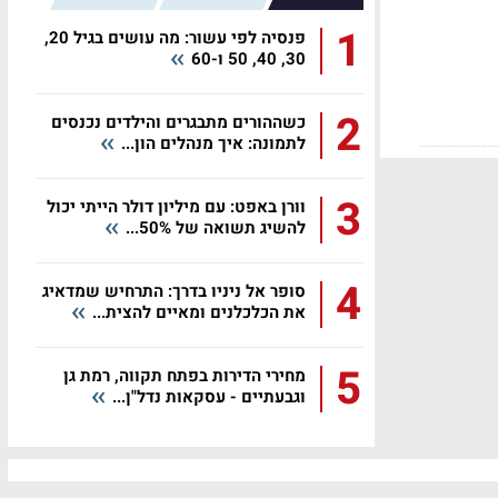
1
פנסיה לפי עשור: מה עושים בגיל 20,
30, 40, 50 ו-60
2
כשההורים מתבגרים והילדים נכנסים
לתמונה: איך מנהלים הון...
3
וורן באפט: עם מיליון דולר הייתי יכול
להשיג תשואה של 50%...
4
סופר אל ניניו בדרך: התרחיש שמדאיג
את הכלכלנים ומאיים להצית...
5
מחירי הדירות בפתח תקווה, רמת גן
וגבעתיים - עסקאות נדל"ן...